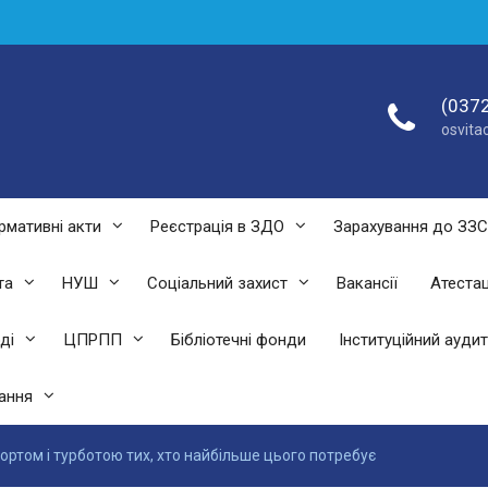
(0372
osvit
рмативні акти
Реєстрація в ЗДО
Зарахування до ЗЗ
та
НУШ
Соціальний захист
Вакансії
Атестац
ді
ЦПРПП
Бібліотечні фонди
Інституційний аудит
ання
ортом і турботою тих, хто найбільше цього потребує