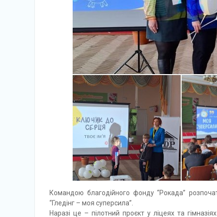
Командою благодійного фонду “Рокада” розпочато
“Гледінг – моя суперсила”.
Наразі це – пілотний проєкт у ліцеях та гімназія