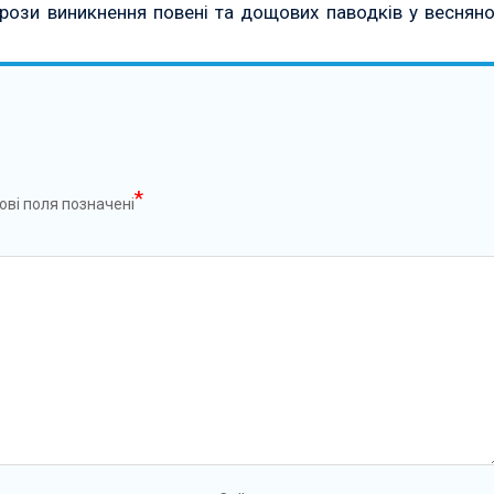
рози виникнення повені та дощових паводків у весняно
*
ові поля позначені