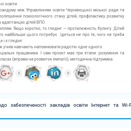
ї освіти.
андуму між Управлінням освіти Чернівецької міської ради та
поліпшення психологічного стану дітей, профілактику розвитку
та адаптанцію дітей ВПО.
ллям. Якщо коротко, то гледінг — протилежність булінгу. Дітей
о найбільше цього потребує . Ідеться не про те, чого не треба
 і є гледінг.
Тож учнів навчають наповнювати радістю одне одного.
іальні працівники. І сам проєкт має три етапи: розуміння та
 класах (вправи на розвиток емпатії), методична підтримка.
0
0
до забезпеченості закладів освіти Інтернет та Wi-F