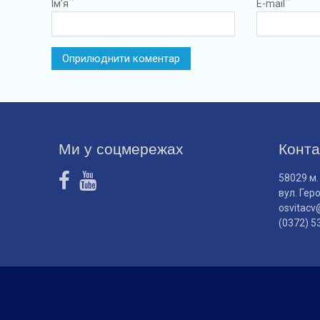
Ім’я
E-mail
Ми у соцмережах
Конта
58029 м.
вул. Гер
osvitacv
(0372) 5