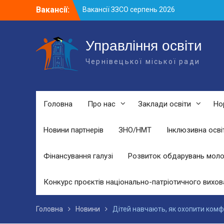
Skip
Вакансії:
Вакансії ЗЗСО серпень 2026
to
Вакансії ЗЗСО червень 2026
content
Вакансії у ЗДО та дошкільних
підрозділах ЗЗСО станом на 01.08.2026
Управління освіти
р.
Чернівецької міської ради
Головна
Про нас
Заклади освіти
Но
Новини партнерів
ЗНО/НМТ
Інклюзивна осві
Фінансування галузі
Розвиток обдарувань моло
Конкурс проєктів національно-патріотичного вихов
Головна
Новини
Дітей навчають, як охопити комф