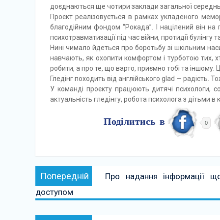
доєднаються ще чотири заклади загальної середньо
Проєкт реалізовується в рамках укладеного мемор
благодійним фондом “Рокада”. І націлений він на 
психотравматизації під час війни, протидії булінгу 
Нині чимало йдеться про боротьбу зі шкільним наси
навчають, як охопити комфортом і турботою тих, хт
робити, а про те, що варто, приємно тобі та іншому. Це
Гледінг походить від англійського glad — радість. 
У команді проєкту працюють дитячі психологи, соц
актуальність гледінгу, робота психолога з дітьми в
Поділитись в
0
Навігація
Попередній:
Попередній
Про надання інформації що
записів
доступом