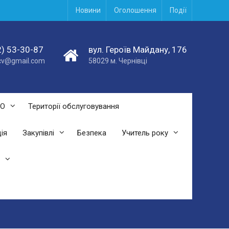
Новини
Оголошення
Події
) 53-30-87
вул. Героїв Майдану, 176
acv@gmail.com
58029 м. Чернівці
СО
Території обслуговування
ія
Закупівлі
Безпека
Учитель року