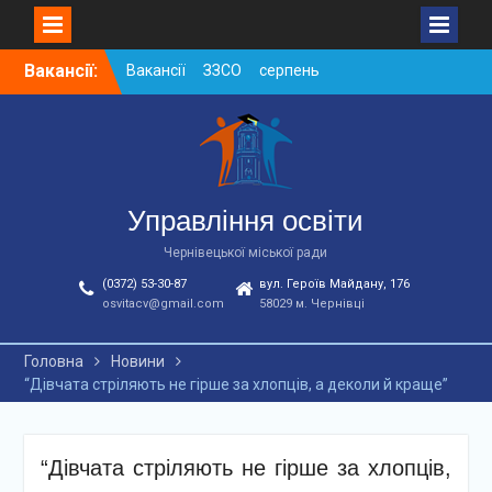
Skip
Вакансії:
Вакансії ЗЗСО серпень
to
2026
content
Вакансії ЗЗСО червень
2026
Вакансії у ЗДО та
дошкільних підрозділах
ЗЗСО станом на
Управління освіти
01.08.2026 р.
Чернівецької міської ради
(0372) 53-30-87
вул. Героїв Майдану, 176
osvitacv@gmail.com
58029 м. Чернівці
Головна
Новини
“Дівчата стріляють не гірше за хлопців, а деколи й краще”
“Дівчата стріляють не гірше за хлопців,