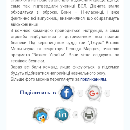
саме так, підтвердили учениці ВСЛ. Дівчата вміло
обходяться зі зброєю. Вони – 11-класниці, і вже
фактично всі випускниці визначилися, що обиратимуть
військові виші.
З кожною командою проводиться інструкція, а сама
стрільба відбувається з дотриманням всіх правил
безпеки. Під керівництвом судді гри “Джура” Віталія
Мельничука та секретаря Леоніда Марціся, вчителів
предмета “Захист України”. Вони чітко слідкують за
технікою безпеки.
Зараз всі бали команд лише фіксуються, а підсумки
будуть підбиватися наприкінці навчального року.
Більше фото можна переглянути за
покликанням
.
Поділитись в
0
0
0