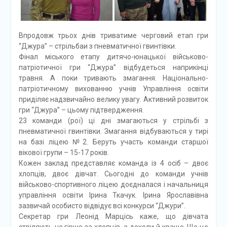
Впродовж трьох днів триватиме черговий етап гри
“Джура” – стрільбаи з пневматичної гвинтівки.
Фінал міського етапу дитячо-юнацької військово-
патріотичної гри “Джура” відбудеться наприкінці
травня. А поки тривають змагання. Національно-
патріотичному вихованню учнів Управління освіти
приділяє надзвичайно велику увагу. Активний розвиток
гри “Джура” – цьому підтвердження.
23 команди (рої) ці дні змагаються у стрільбі з
пневматичної гвинтівки. Змагання відбуваються у тирі
на базі ліцею №2. Беруть участь команди старшої
вікової групи – 15-17 років.
Кожен заклад представляє команда із 4 осіб – двоє
хлопців, двоє дівчат. Сьогодні до команди учнів
військово-спортивного ліцею доєдналася і начальниця
управління освіти Ірина Ткачук. Ірина Ярославівна
зазвичай особисто відвідує всі конкурси “Джури”.
Секретар гри Леонід Марцісь каже, що дівчата
стріляють не гірше за хлопців, а деколи й краще. Що це