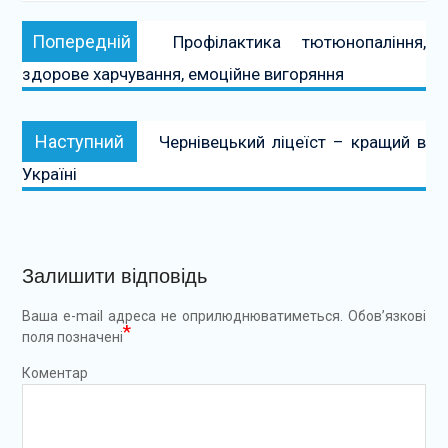
Навігація
Попередній:
Попередній
Профілактика тютюнопаління,
записів
здорове харчування, емоційне вигоряння
Наступний:
Наступний
Чернівецький ліцеїст – кращий в
Україні
Залишити відповідь
Ваша e-mail адреса не оприлюднюватиметься.
Обов’язкові
*
поля позначені
Коментар