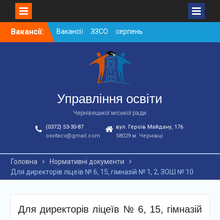
Skip
Вакансії:
Вакансії ЗЗСО серпень
to
2026
content
Вакансії ЗЗСО червень
2026
Вакансії у ЗДО та
дошкільних підрозділах
ЗЗСО станом на
Управління освіти
01.08.2026 р.
Чернівецької міської ради
(0372) 53-30-87
вул. Героїв Майдану, 176
osvitacv@gmail.com
58029 м. Чернівці
Головна
Нормативні документи
Для директорів ліцеїв № 6, 15, гімназій № 1, 2, ЗОШ № 10
Для директорів ліцеїв № 6, 15, гімназій