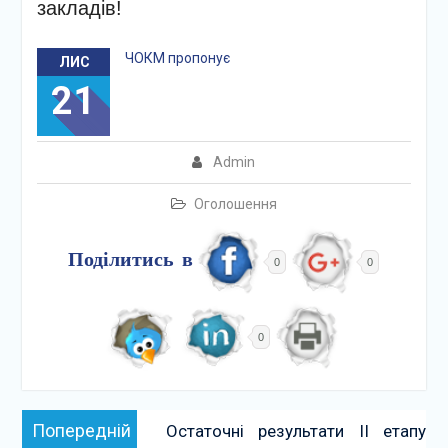
закладів!
ЧОКМ пропонує
ЛИС
21
Admin
Оголошення
Поділитись в
0
0
0
Навігація
Попередній:
Попередній
Остаточні результати ІІ етапу
записів