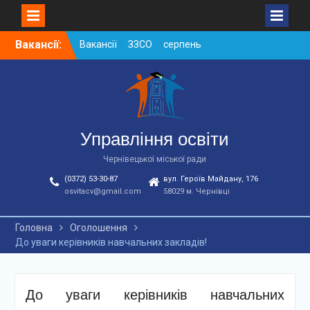
Skip
Вакансії:
Вакансії ЗЗСО серпень
to
2026
content
Вакансії ЗЗСО червень
2026
Вакансії у ЗДО та
дошкільних підрозділах
ЗЗСО станом на
Управління освіти
01.08.2026 р.
Чернівецької міської ради
(0372) 53-30-87
вул. Героїв Майдану, 176
osvitacv@gmail.com
58029 м. Чернівці
Головна
Оголошення
До уваги керівників навчальних закладів!
До уваги керівників навчальних