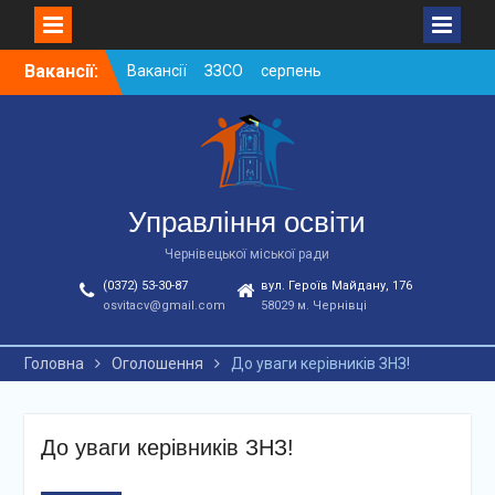
Skip
Вакансії:
Вакансії ЗЗСО серпень
to
2026
content
Вакансії ЗЗСО червень
2026
Вакансії у ЗДО та
дошкільних підрозділах
ЗЗСО станом на
Управління освіти
01.08.2026 р.
Чернівецької міської ради
(0372) 53-30-87
вул. Героїв Майдану, 176
osvitacv@gmail.com
58029 м. Чернівці
Головна
Оголошення
До уваги керівників ЗНЗ!
До уваги керівників ЗНЗ!