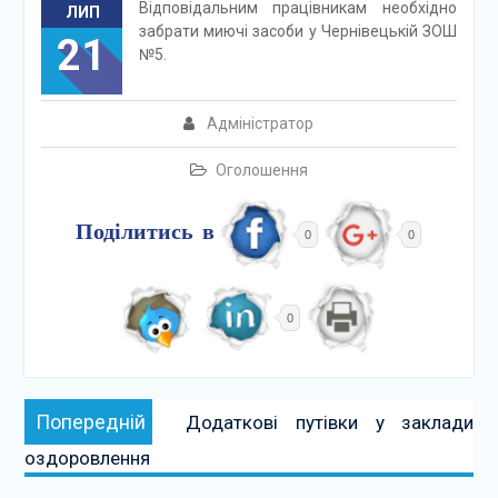
Відповідальним працівникам необхідно
ЛИП
забрати миючі засоби у Чернівецькій ЗОШ
21
№5.
Адміністратор
Оголошення
Поділитись в
0
0
0
Навігація
Попередній:
Попередній
Додаткові путівки у заклади
записів
оздоровлення