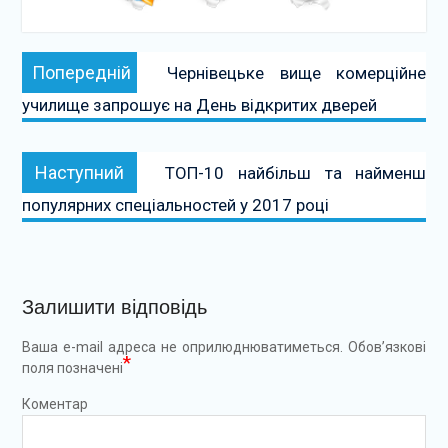
Навігація
Попередній:
Попередній
Чернівецьке вище комерційне
записів
училище запрошує на День відкритих дверей
Наступний:
Наступний
ТОП-10 найбільш та найменш
популярних спеціальностей у 2017 році
Залишити відповідь
Ваша e-mail адреса не оприлюднюватиметься.
Обов’язкові
*
поля позначені
Коментар