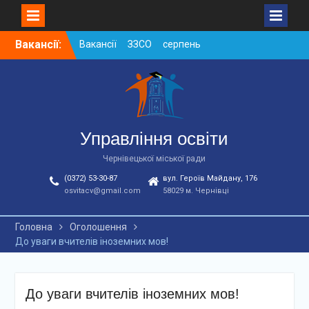
Skip
Вакансії:
Вакансії ЗЗСО серпень
to
2026
content
Вакансії ЗЗСО червень
2026
Вакансії у ЗДО та
дошкільних підрозділах
ЗЗСО станом на
Управління освіти
01.08.2026 р.
Чернівецької міської ради
(0372) 53-30-87
вул. Героїв Майдану, 176
osvitacv@gmail.com
58029 м. Чернівці
Головна
Оголошення
До уваги вчителів іноземних мов!
До уваги вчителів іноземних мов!