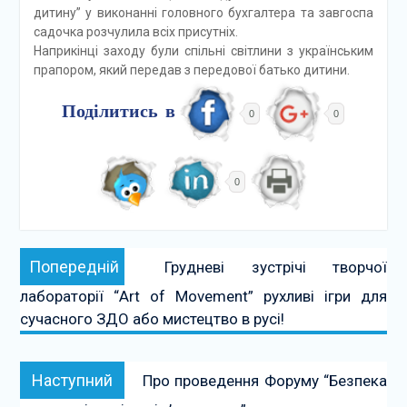
дитину” у виконанні головного бухгалтера та завгоспа
садочка розчулила всіх присутніх.
Наприкінці заходу були спільні світлини з українським
прапором, який передав з передової батько дитини.
Поділитись в
0
0
0
Навігація
Попередній:
Попередній
Грудневі зустрічі творчої
записів
лабораторії “Art of Movement” рухливі ігри для
сучасного ЗДО або мистецтво в русі!
Наступний:
Наступний
Про проведення Форуму “Безпека