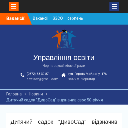
Skip
Вакансії:
Вакансії ЗЗСО серпень
to
2026
content
Вакансії ЗЗСО червень
2026
Вакансії у ЗДО та
дошкільних підрозділах
ЗЗСО станом на
Управління освіти
01.08.2026 р.
Чернівецької міської ради
(0372) 53-30-87
вул. Героїв Майдану, 176
osvitacv@gmail.com
58029 м. Чернівці
Головна
Новини
Дитячий садок “ДивоСад” відзначив своє 50-річчя
Дитячий садок “ДивоСад” відзначив