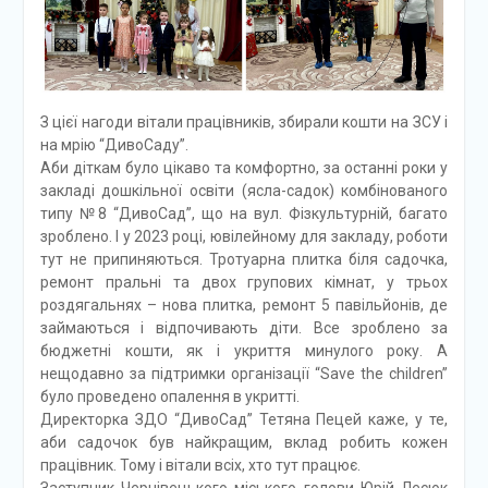
З цієї нагоди вітали працівників, збирали кошти на ЗСУ і
на мрію “ДивоСаду”.
Аби діткам було цікаво та комфортно, за останні роки у
закладі дошкільної освіти (ясла-садок) комбінованого
типу №8 “ДивоСад”, що на вул. Фізкультурній, багато
зроблено. І у 2023 році, ювілейному для закладу, роботи
тут не припиняються. Тротуарна плитка біля садочка,
ремонт пральні та двох групових кімнат, у трьох
роздягальнях – нова плитка, ремонт 5 павільйонів, де
займаються і відпочивають діти. Все зроблено за
бюджетні кошти, як і укриття минулого року. А
нещодавно за підтримки організації “Save the children”
було проведено опалення в укритті.
Директорка ЗДО “ДивоСад” Тетяна Пецей каже, у те,
аби садочок був найкращим, вклад робить кожен
працівник. Тому і вітали всіх, хто тут працює.
Заступник Чернівецького міського голови Юрій Лесюк