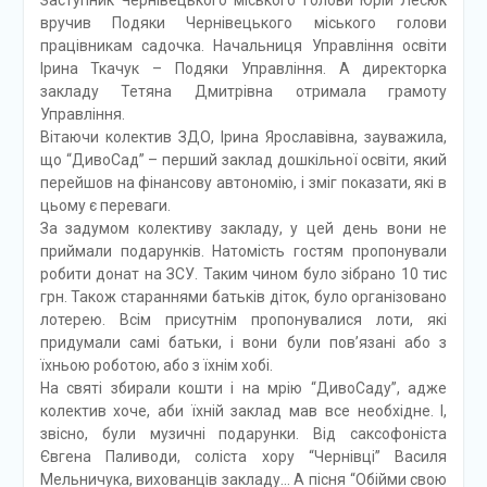
вручив Подяки Чернівецького міського голови
працівникам садочка. Начальниця Управління освіти
Ірина Ткачук – Подяки Управління. А директорка
закладу Тетяна Дмитрівна отримала грамоту
Управління.
Вітаючи колектив ЗДО, Ірина Ярославівна, зауважила,
що “ДивоСад” – перший заклад дошкільної освіти, який
перейшов на фінансову автономію, і зміг показати, які в
цьому є переваги.
За задумом колективу закладу, у цей день вони не
приймали подарунків. Натомість гостям пропонували
робити донат на ЗСУ. Таким чином було зібрано 10 тис
грн. Також стараннями батьків діток, було організовано
лотерею. Всім присутнім пропонувалися лоти, які
придумали самі батьки, і вони були пов’язані або з
їхньою роботою, або з їхнім хобі.
На святі збирали кошти і на мрію “ДивоСаду”, адже
колектив хоче, аби їхній заклад мав все необхідне. І,
звісно, були музичні подарунки. Від саксофоніста
Євгена Паливоди, соліста хору “Чернівці” Василя
Мельничука, вихованців закладу… А пісня “Обійми свою