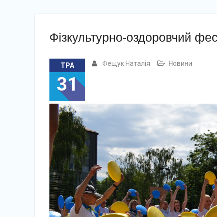
Фізкультурно-оздоровчий фес
Фещук Наталія
Новини
ТРА
31