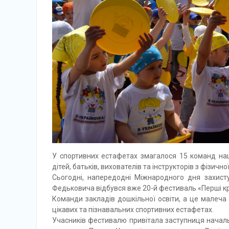
У спортивних естафетах змагалося 15 команд наш
дітей, батьків, вихователів та інструкторів з фізично
Сьогодні, напередодні Міжнародного дня захисту
Федьковича відбувся вже 20-й фестиваль «Перші крок
Команди закладів дошкільної освіти, а це малеча 
цікавих та пізнавальних спортивних естафетах.
Учасників фестивалю привітала заступниця начал