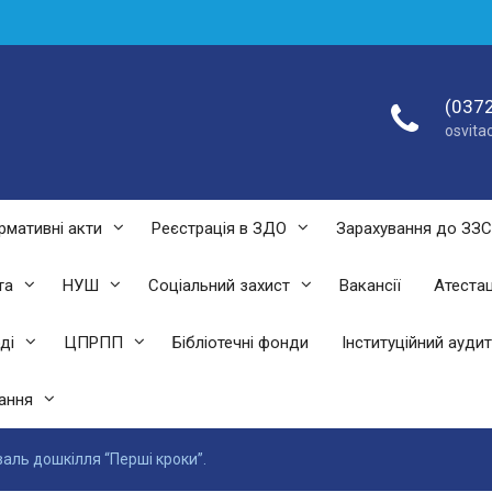
(0372
osvit
рмативні акти
Реєстрація в ЗДО
Зарахування до ЗЗ
та
НУШ
Соціальний захист
Вакансії
Атестац
ді
ЦПРПП
Бібліотечні фонди
Інституційний аудит
ання
аль дошкілля “Перші кроки”.