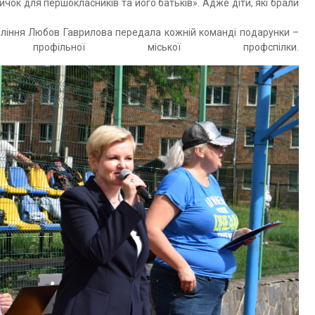
ок для першокласників та його батьків». Адже діти, які брали
вління Любов Гаврилова передала кожній команді подарунки –
рофільної міської профспілки.