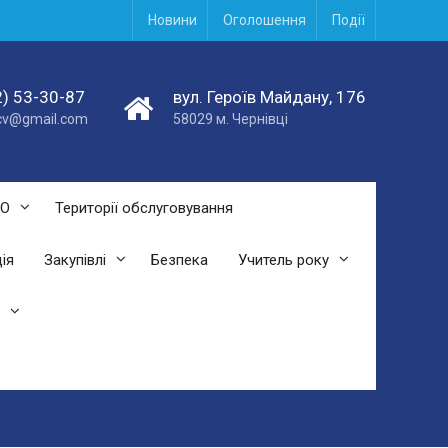
Новини
Оголошення
Події
) 53-30-87
вул. Героїв Майдану, 176
acv@gmail.com
58029 м. Чернівці
СО
Території обслуговування
ія
Закупівлі
Безпека
Учитель року