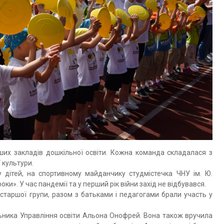
их закладів дошкільної освіти. Кожна команда складалася з
ї культури.
 дітей, на спортивному майданчику студмістечка ЧНУ ім. Ю.
и». У час пандемії та у перший рік війни захід не відбувався.
старшої групи, разом з батьками і педагогами брали участь у
ьника Управління освіти Альона Онофрей. Вона також вручила