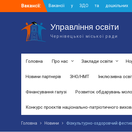
Skip
Вакансії:
Вакансії у ЗДО та дошкільних
to
підрозділах ЗЗСО станом на 01.08.2026
content
р.
Вакансії ЗЗСО серпень 2026
Управління освіти
Вакансії ЗЗСО червень 2026
Чернівецької міської ради
Головна
Про нас
Заклади освіти
Но
Новини партнерів
ЗНО/НМТ
Інклюзивна осві
Фінансування галузі
Розвиток обдарувань моло
Конкурс проєктів національно-патріотичного вихов
Головна
Новини
Фізкультурно-оздоровчий фестив