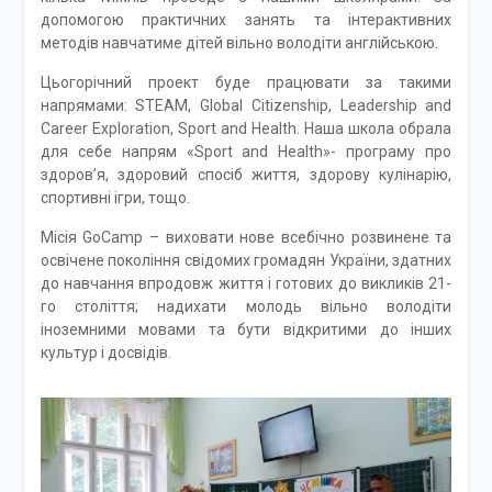
допомогою практичних занять та інтерактивних
методів навчатиме дітей вільно володіти англійською.
Цьогорічний проект буде працювати за такими
напрямами: STEAM, Global Citizenship, Leadership and
Career Exploration, Sport and Health. Наша школа обрала
для себе напрям «Sport and Health»- програму про
здоров’я, здоровий спосіб життя, здорову кулінарію,
спортивні ігри, тощо.
Місія GoCamp – виховати нове всебічно розвинене та
освічене покоління свідомих громадян України, здатних
до навчання впродовж життя і готових до викликів 21-
го століття; надихати молодь вільно володіти
іноземними мовами та бути відкритими до інших
культур і досвідів.