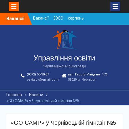
Skip
Вакансії:
Вакансії ЗЗСО червень
to
2026
content
Вакансії у ЗДО та
дошкільних підрозділах
ЗЗСО станом на
01.08.2026 р.
Вакансії ЗЗСО серпень
Управління освіти
2026
Чернівецької міської ради
(0372) 53-30-87
вул. Героїв Майдану, 176
osvitacv@gmail.com
58029 м. Чернівці
Головна
Новини
«GO CAMP» у Чернівецькій гімназії №5
«GO CAMP» у Чернівецькій гімназії №5