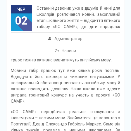
Останній дзвоник уже відшумів й нині для
ЧЕР
школярів розпочався новий, захопливий
02
етап шкільного життя – відкриття літнього
табору «GO CAMP», де діти впродовж
Адміністратор
Новини
трьох тижнів активно вивчатимуть англійську мову.
Мовний табір працює тут вже кілька років поспіль.
Відвідують його школярі із чималим ентузіазмом. У
неформальній обстановці вивчають англійську мову й
активно проводять дозвілля. Наша школа вже вдруге
виграла грантовий конкурс на участь в проекті «GO
CAMP».
«GO CAMP» передбачає реальне спілкування з
іноземцями – носіями мови. Знайомтеся, це волонтер з
Португалії, Девід Олександр Габріель Маркес. Саме він
кілька тижнів проведе з нашими школярами. За