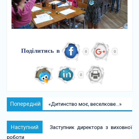
Поділитись в
0
0
0
Навігація
Попередній:
Попередній
«Дитинство моє, веселкове…»
записів
Наступний:
Наступний
Заступник директора з виховної
роботи