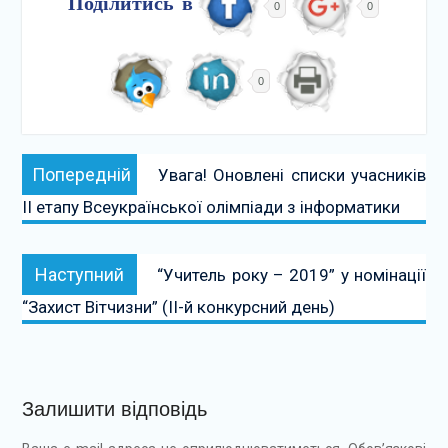
Поділитись в
0
0
0
Навігація
Попередній:
Попередній
Увага! Оновлені списки учасників
записів
ІІ етапу Всеукраїнської олімпіади з інформатики
Наступний:
Наступний
“Учитель року – 2019” у номінації
“Захист Вітчизни” (ІІ-й конкурсний день)
Залишити відповідь