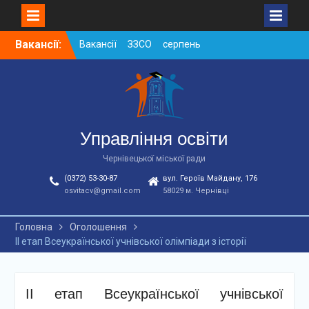
Skip
Вакансії:
Вакансії ЗЗСО серпень
to
2026
content
Вакансії ЗЗСО червень
2026
Вакансії у ЗДО та
дошкільних підрозділах
ЗЗСО станом на
Управління освіти
01.08.2026 р.
Чернівецької міської ради
(0372) 53-30-87
вул. Героїв Майдану, 176
osvitacv@gmail.com
58029 м. Чернівці
Головна
Оголошення
ІІ етап Всеукраїнської учнівської олімпіади з історії
ІІ етап Всеукраїнської учнівської