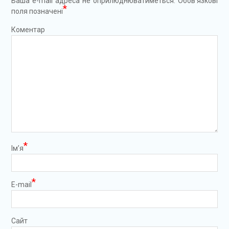
Ваша e-mail адреса не оприлюднюватиметься.
Обов’язкові
*
поля позначені
Коментар
*
Ім’я
*
E-mail
Сайт