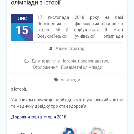
олімпіади з історії
1
7
листопада 2018 року
на базі
ЛИС
Чернівецьк
ого філософсько-правового
15
ліцею
№2 відбудеться ІІ
етап
Всеукраїнської учнівської олімпіади
Адміністратор
Для педагогів - Історія, правознавство
,
Оголошення
,
Предметні олімпіади
олімпіади
з
істор
ії.
Учасникам олімпіади
необхідно мати учнівський квиток
та медичну довідку про стан здоров’я.
Дорожня карта Історія 2018