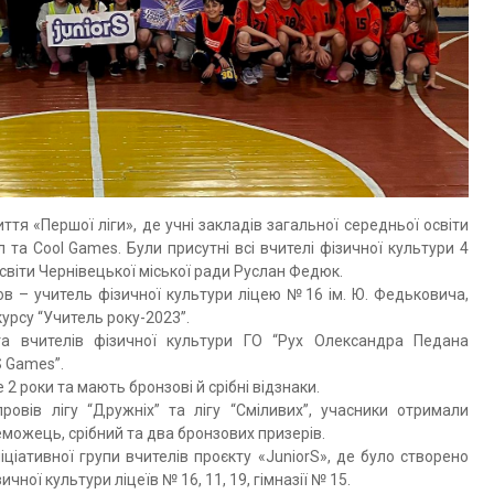
ття «Першої ліги», де учні закладів загальної середньої освіти
 та Cool Games. Були присутні всі вчителі фізичної культури 4
освіти Чернівецької міської ради Руслан Федюк.
в – учитель фізичної культури ліцею №16 ім. Ю. Федьковича,
урсу “Учитель року-2023”.
а вчителів фізичної культури ГО “Рух Олександра Педана
S Games”.
 2 роки та мають бронзові й срібні відзнаки.
вів лігу “Дружніх” та лігу “Сміливих”, учасники отримали
реможець, срібний та два бронзових призерів.
іціативної групи вчителів проєкту «JuniorS», де було створено
чної культури ліцеїв № 16, 11, 19, гімназії № 15.