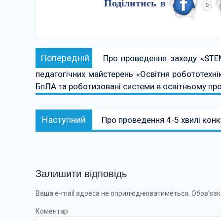
Поділитись в
0
Навігація
Попередній:
Попередній
Про проведення заходу «STEM
записів
педагогічних майстерень «Освітня робототехні
БпЛА та роботизовані системи в освітньому пр
Наступний:
Наступний
Про проведення 4-5 хвилі кон
Залишити відповідь
Ваша e-mail адреса не оприлюднюватиметься.
Обов’язк
Коментар