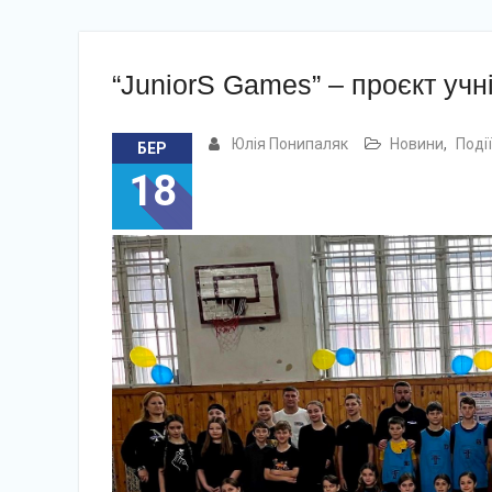
“JuniorS Games” – проєкт учні
Юлія Понипаляк
Новини
,
Події
БЕР
18