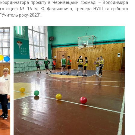
о координатора проєкту в Чернівецькій громаді – Володимира
ого ліцею № 16 ім. Ю. Федьковича, тренера НУШ та срібного
“Учитель року-2023”.