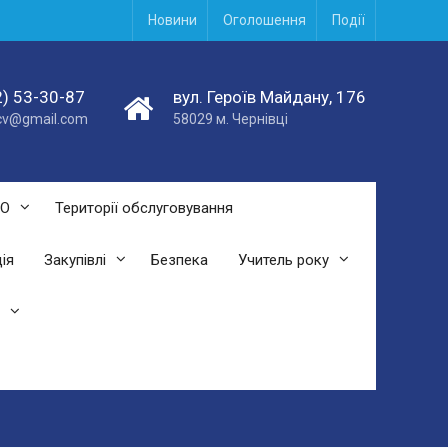
Новини
Оголошення
Події
) 53-30-87
вул. Героїв Майдану, 176
acv@gmail.com
58029 м. Чернівці
СО
Території обслуговування
ія
Закупівлі
Безпека
Учитель року