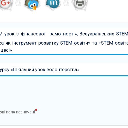
0
0
-урок з фінансової грамотності», Всеукраїнських STEM
ка як інструмент розвитку STEM-освіти» та «STEM-освіта
оцесі»
курсу «Шкільний урок волонтерства»
*
ові поля позначені