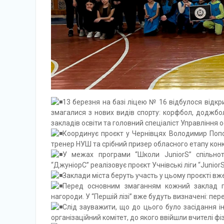
13 березня на базі ліцею № 16 відбулося відкри
змагалися з нових видів спорту: корфбол, доджбол
закладів освіти та головний спеціаліст Управління 
Координує проєкт у Чернівцях Володимир Попо
тренер НУШ та срібний призер обласного етапу конк
У межах програми “Школи JuniorS” спільнот
“ДжуніорС” реалізовує проєкт Учнівські ліги “Junior
Заклади міста беруть участь у цьому проєкті вже
Перед основним змаганням кожний заклад про
нагороди. У “Першій лізі” вже будуть визначені: пе
С
лід зауважити, що до цього було засідання ін
організаційний комітет, до якого ввійшли вчителі фізи