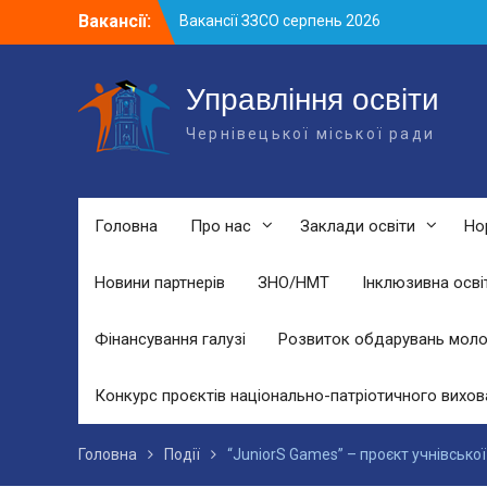
Вакансії ЗЗСО серпень 2026
Skip
Вакансії:
Вакансії ЗЗСО червень 2026
to
Вакансії у ЗДО та дошкільних
content
підрозділах ЗЗСО станом на 01.08.2026
Управління освіти
р.
Чернівецької міської ради
Головна
Про нас
Заклади освіти
Но
Новини партнерів
ЗНО/НМТ
Інклюзивна осві
Фінансування галузі
Розвиток обдарувань моло
Конкурс проєктів національно-патріотичного вихов
Головна
Події
“JuniorS Games” – проєкт учнівської