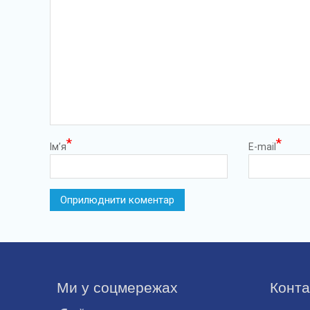
*
*
Ім’я
E-mail
Ми у соцмережах
Конта