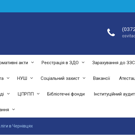
(0372
osvit
рмативні акти
Реєстрація в ЗДО
Зарахування до ЗЗ
та
НУШ
Соціальний захист
Вакансії
Атестац
ді
ЦПРПП
Бібліотечні фонди
Інституційний аудит
ання
 ліги в Чернівцях