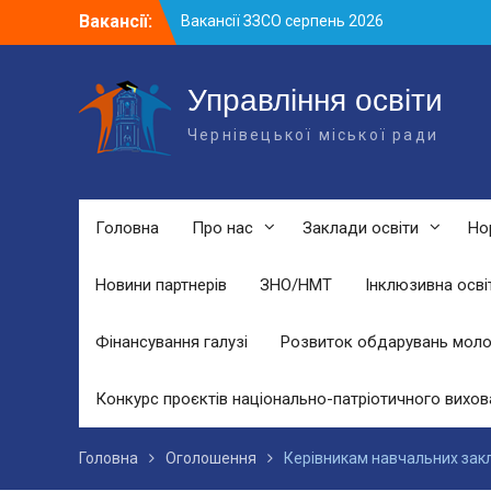
Skip
Вакансії:
Вакансії ЗЗСО серпень 2026
to
Вакансії ЗЗСО червень 2026
content
Вакансії у ЗДО та дошкільних
підрозділах ЗЗСО станом на 01.08.2026
Управління освіти
р.
Чернівецької міської ради
Головна
Про нас
Заклади освіти
Но
Новини партнерів
ЗНО/НМТ
Інклюзивна осві
Фінансування галузі
Розвиток обдарувань моло
Конкурс проєктів національно-патріотичного вихов
Головна
Оголошення
Керівникам навчальних закла