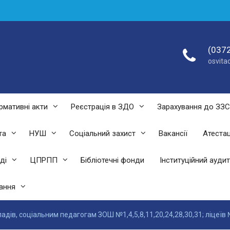
(0372
osvit
рмативні акти
Реєстрація в ЗДО
Зарахування до ЗЗ
та
НУШ
Соціальний захист
Вакансії
Атестац
ді
ЦПРПП
Бібліотечні фонди
Інституційний аудит
ання
дів, соціальним педагогам ЗОШ №1,4,5,8,11,20,24,28,30,31; ліцеїв №