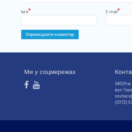
*
*
Ім’я
E-mail
Ми у соцмережах
Конта
58029 м.
вул. Гер
osvitacv
(0372) 5