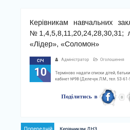
Керівникам навчальних зак
№1,4,5,8,11,20,24,28,30,31;
«Лідер», «Соломон»
Адміністратор
Оголошення
СІЧ
10
Терміново надати списки дітей, батьк
кабінет №98 (Делечук Л.М., тел. 53-61-
Поділитись в
0
Навігація
Попередній:
Попередній
Керівникам ДНЗ