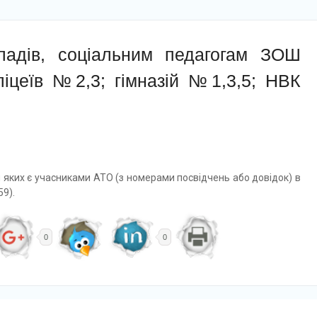
ладів, соціальним педагогам ЗОШ
 ліцеїв №2,3; гімназій №1,3,5; НВК
и яких є учасниками АТО (з номерами посвідчень або довідок) в
59).
0
0