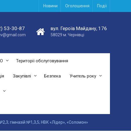
Новини
Оголошення
Події
) 53-30-87
вул. Героїв Майдану, 176
acv@gmail.com
58029 м. Чернівці
СО
Території обслуговування
ія
Закупівлі
Безпека
Учитель року
2,3; гімназій №1,3,5; НВК «Лідер», «Соломон»