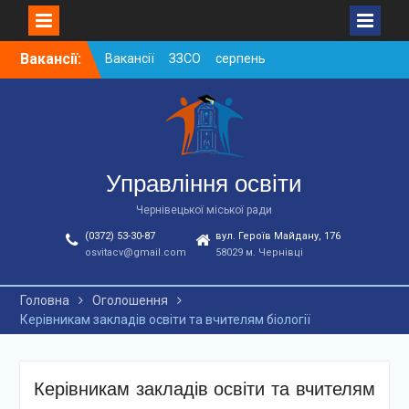
Skip
Вакансії:
Вакансії ЗЗСО серпень
to
2026
content
Вакансії ЗЗСО червень
2026
Вакансії у ЗДО та
дошкільних підрозділах
ЗЗСО станом на
Управління освіти
01.08.2026 р.
Чернівецької міської ради
(0372) 53-30-87
вул. Героїв Майдану, 176
osvitacv@gmail.com
58029 м. Чернівці
Головна
Оголошення
Керівникам закладів освіти та вчителям біології
Керівникам закладів освіти та вчителям