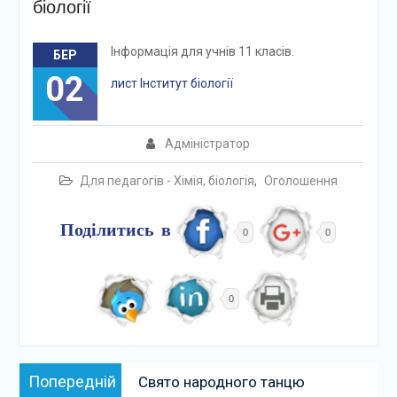
біології
Інформація для учнів 11 класів.
БЕР
02
лист Інститут біології
Адміністратор
Для педагогів - Хімія, біологія
,
Оголошення
Поділитись в
0
0
0
Навігація
Попередній:
Попередній
Свято народного танцю
записів