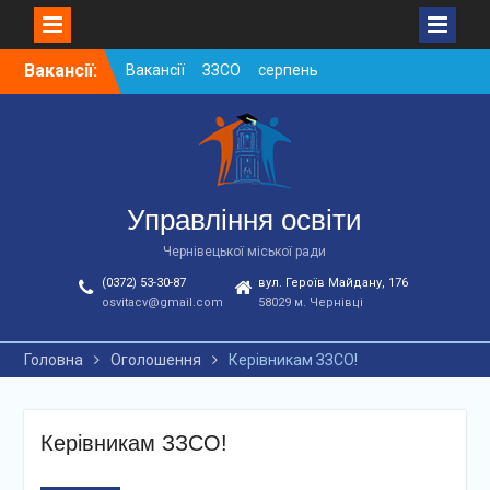
Skip
Вакансії:
Вакансії ЗЗСО серпень
to
2026
content
Вакансії ЗЗСО червень
2026
Вакансії у ЗДО та
дошкільних підрозділах
ЗЗСО станом на
Управління освіти
01.08.2026 р.
Чернівецької міської ради
(0372) 53-30-87
вул. Героїв Майдану, 176
osvitacv@gmail.com
58029 м. Чернівці
Головна
Оголошення
Керівникам ЗЗСО!
Керівникам ЗЗСО!