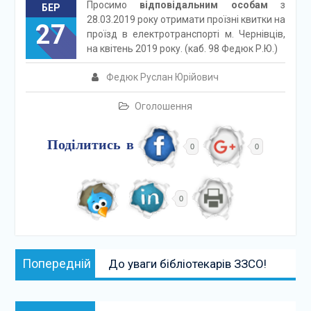
Просимо
відповідальним особам
з
БЕР
28.03.2019 року отримати проїзні квитки на
27
проїзд в електротранспорті м. Чернівців,
на квітень 2019 року. (каб. 98 Федюк Р.Ю.)
Федюк Руслан Юрійович
Оголошення
Поділитись в
0
0
0
Навігація
Попередній:
Попередній
До уваги бібліотекарів ЗЗСО!
записів
Наступний: