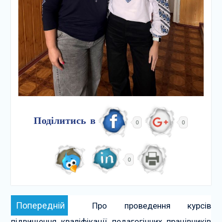
Поділитись в
0
0
0
Навігація
Попередній:
Попередній
Про проведення курсів
записів
підвищення кваліфікації педагогічних працівників