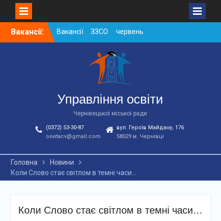
Skip
Вакансії:
Вакансії у ЗДО та
to
дошкільних підрозділах
content
ЗЗСО станом на
01.08.2026 р.
Вакансії ЗЗСО серпень
2026
Вакансії ЗЗСО червень
Управління освіти
2026
Чернівецької міської ради
(0372) 53-30-87
вул. Героїв Майдану, 176
osvitacv@gmail.com
58029 м. Чернівці
Головна
Новини
Коли Слово стає світлом в темні часи…
Коли Слово стає світлом в темні часи…