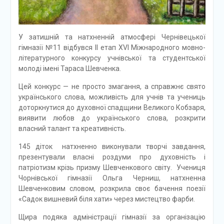
У затишній та натхненній атмосфері Чернівецької
гімназії №11 відбувся II етап XVl Міжнародного мовно-
літературного конкурсу учнівської та студентської
молоді імені Тараса Шевченка.
Цей конкурс — не просто змагання, а справжнє свято
українського слова, можливість для учнів та учениць
доторкнутися до духовної спадщини Великого Кобзаря,
виявити любов до українського слова, розкрити
власний талант та креативність.
145 діток натхненно виконували творчі завдання,
презентували власні роздуми про духовність і
патріотизм крізь призму Шевченкового світу. Учениця
Чорнівської гімназії Ольга Черниш, натхненна
Шевченковим словом, розкрила своє бачення поезії
«Садок вишневий біля хати» через мистецтво фарби.
Щира подяка адміністрації гімназії за організацію