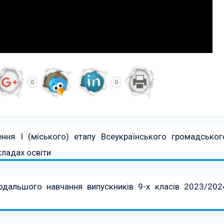
0
0
ння І (міського) етапу Всеукраїнського громадськог
кладах освіти
дальшого навчання випускників 9-х класів 2023/202