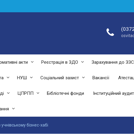
(0372
osvit
рмативні акти
Реєстрація в ЗДО
Зарахування до ЗЗ
та
НУШ
Соціальний захист
Вакансії
Атестац
ді
ЦПРПП
Бібліотечні фонди
Інституційний аудит
ання
 учнівському бізнес-хабі