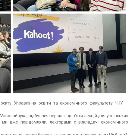
роєкту Управління освіти та економічного факультету ЧНУ –
. Миколайчука, відбулася перша із дев’яти лекцій для учнівських
Як ми вже повідомляли, лекторами є викладачі економічного
 доцентка кафедри бізнесу та управління персоналом ЧНУ ім.Ю.