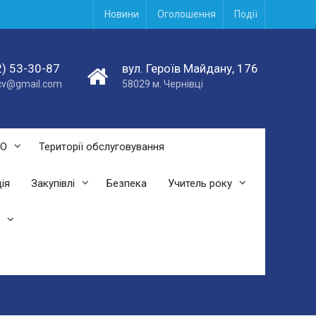
Новини
Оголошення
Події
) 53-30-87
вул. Героїв Майдану, 176
acv@gmail.com
58029 м. Чернівці
СО
Території обслуговування
ія
Закупівлі
Безпека
Учитель року