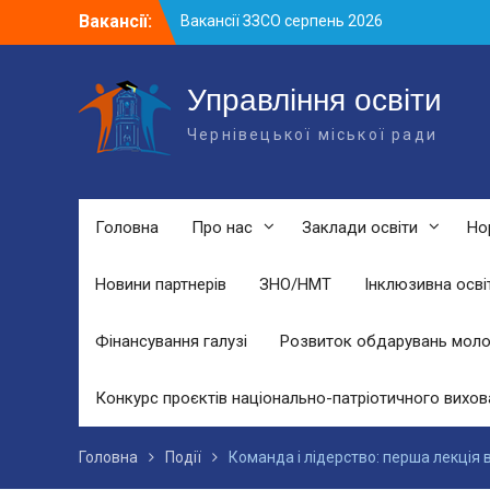
Skip
Вакансії:
Вакансії ЗЗСО серпень 2026
to
Вакансії ЗЗСО червень 2026
content
Вакансії у ЗДО та дошкільних
підрозділах ЗЗСО станом на 01.08.2026
Управління освіти
р.
Чернівецької міської ради
Головна
Про нас
Заклади освіти
Но
Новини партнерів
ЗНО/НМТ
Інклюзивна осві
Фінансування галузі
Розвиток обдарувань моло
Конкурс проєктів національно-патріотичного вихов
Головна
Події
Команда і лідерство: перша лекція в