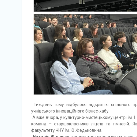
Тиждень тому відбулося відкриття спільного п
учнівського інноваційного бізнес-хабу.
А вже вчора, у культурно-мистецькому центрі ім. І
команд – старшокласників ліцеїв та гімназій. 
факультету ЧНУ ім. Ю .Федьковича.
Наталія Філіпчук
, кандидатка економічних наук,