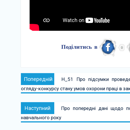
Поділитись в
0
Навігація
Попередній:
Попередній
Н_51 Про підсумки проведе
записів
огляду-конкурсу стану умов охорони праці в за
Наступний:
Наступний
Про попередні дані щодо по
навчального року