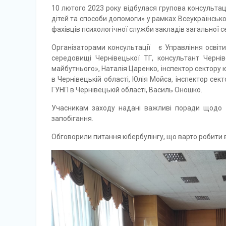
10 лютого 2023 року відбулася групова консультац
дітей та способи допомоги» у рамках Всеукраїнсько
фахівців психологічної служби закладів загальної с
Організаторами консультації є Управління освіти 
середовищі Чернівецької ТГ, консультант Черні
майбутнього», Наталія Царенко, інспектор сектору 
в Чернівецькій області, Юлія Мойса, інспектор сек
ГУНП в Чернівецькій області, Василь Оношко.
Учасникам заходу надані важливі поради щодо то
запобігання.
Обговорили питання кібербулінгу, що варто робити в 