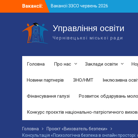
Skip
Вакансії:
Вакансії у ЗДО та дошкільних
to
підрозділах ЗЗСО станом на 01.08.2026
content
р.
Вакансії ЗЗСО серпень 2026
Управління освіти
Чернівецької міської ради
Головна
Про нас
Заклади освіти
Но
Новини партнерів
ЗНО/НМТ
Інклюзивна осві
Фінансування галузі
Розвиток обдарувань моло
Конкурс проєктів національно-патріотичного вихов
Головна
Проєкт «Вихователь безпеки»
Консультація «Психологічна безпека в онлайн просторі: