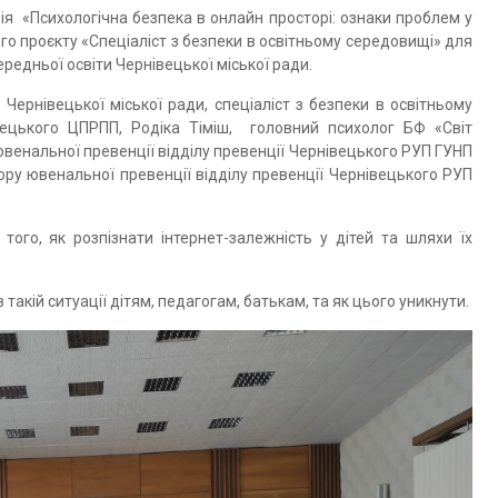
ія «Психологічна безпека в онлайн просторі: ознаки проблем у
го проєкту «Спеціаліст з безпеки в освітньому середовищі» для
ередньої освіти Чернівецької міської ради.
Чернівецької міської ради, спеціаліст з безпеки в освітньому
вецького ЦПРПП, Родіка Тіміш, головний психолог БФ «Світ
ювенальної превенції відділу превенції Чернівецького РУП ГУНП
тору ювенальної превенції відділу превенції Чернівецького РУП
го, як розпізнати інтернет-залежність у дітей та шляхи їх
такій ситуації дітям, педагогам, батькам, та як цього уникнути.