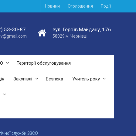
Новини
Оголошення
Події
) 53-30-87
вул. Героїв Майдану, 176
acv@gmail.com
58029 м. Чернівці
СО
Території обслуговування
ія
Закупівлі
Безпека
Учитель року
гічної служби ЗЗСО