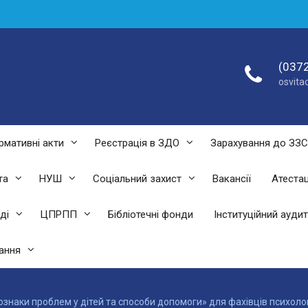
(0372
osvit
рмативні акти
Реєстрація в ЗДО
Зарахування до ЗЗ
та
НУШ
Соціальний захист
Вакансії
Атестац
ді
ЦПРПП
Бібліотечні фонди
Інституційний аудит
ання
 ознаки проблем у дітей та способи допомоги» для фахівців психоло