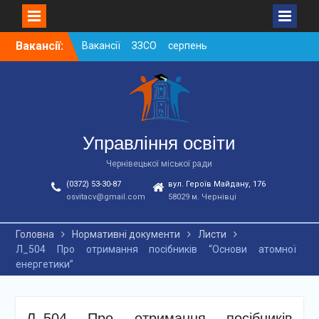
Skip
Вакансії:
Вакансії ЗЗСО серпень
to
2026
content
Вакансії ЗЗСО червень
2026
Вакансії у ЗДО та
дошкільних підрозділах
ЗЗСО станом на
Управління освіти
01.08.2026 р.
Чернівецької міської ради
(0372) 53-30-87
вул. Героїв Майдану, 176
osvitacv@gmail.com
58029 м. Чернівці
Головна
Нормативні документи
Листи
Л_504 Про отримання посібників “Основи атомної
енергетики”
Л_504 Про отримання посібників