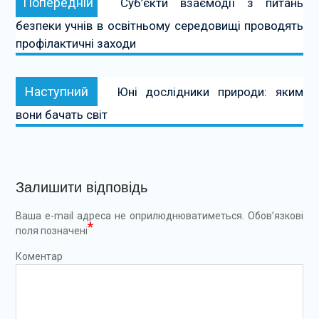
Попередній
Суб’єкти взаємодії з питань
записів
безпеки учнів в освітньому середовищі проводять
профілактичні заходи
Наступний:
Наступний
Юні дослідники природи: яким
вони бачать світ
Залишити відповідь
Ваша e-mail адреса не оприлюднюватиметься.
Обов’язкові
*
поля позначені
Коментар