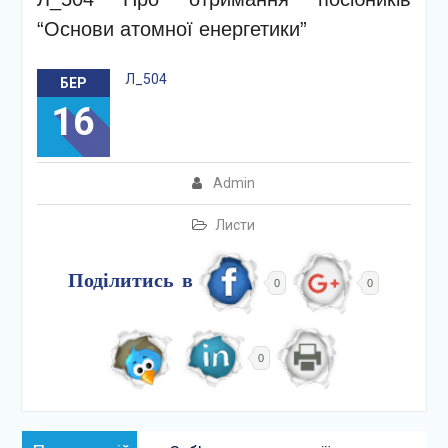
“Основи атомної енергетики”
Л_504
БЕР
16
Admin
Листи
Поділитись в
0
0
0
Навігація
Попередній: