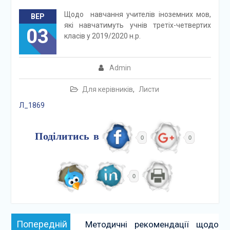
Щодо навчання учителів іноземних мов,
ВЕР
які навчатимуть учнів третіх-четвертих
03
класів у 2019/2020 н.р.
Admin
Для керівників
,
Листи
Л_1869
Поділитись в
0
0
0
Навігація
Попередній:
Попередній
Методичні рекомендації щодо
записів