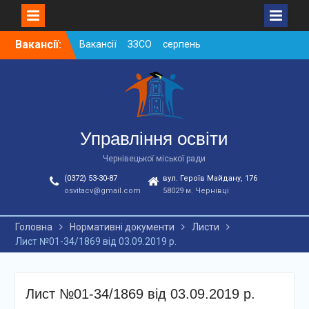
Skip
Вакансії:
Вакансії ЗЗСО серпень
to
2026
content
Вакансії ЗЗСО червень
2026
Вакансії у ЗДО та
дошкільних підрозділах
ЗЗСО станом на
Управління освіти
01.08.2026 р.
Чернівецької міської ради
(0372) 53-30-87
вул. Героїв Майдану, 176
osvitacv@gmail.com
58029 м. Чернівці
Головна
Нормативні документи
Листи
Лист №01-34/1869 від 03.09.2019 р.
Лист №01-34/1869 від 03.09.2019 р.