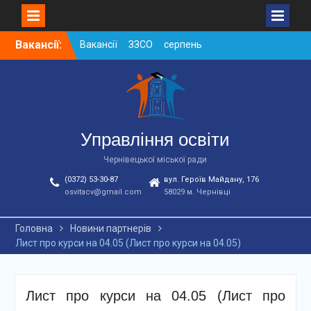
Skip
Вакансії:
Вакансії ЗЗСО серпень
to
2026
content
Вакансії ЗЗСО червень
2026
Вакансії у ЗДО та
дошкільних підрозділах
ЗЗСО станом на
Управління освіти
01.08.2026 р.
Чернівецької міської ради
(0372) 53-30-87
вул. Героїв Майдану, 176
osvitacv@gmail.com
58029 м. Чернівці
Головна
Новини партнерів
Лист про курси на 04.05 (Лист про курси на 04.05)
Лист про курси на 04.05 (Лист про