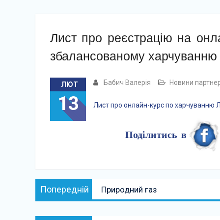
Лист про реєстрацію на онла
збалансованому харчуванню
Бабич Валерія
Новини партнер
ЛЮТ
13
Лист про онлайн-курс по харчуванню
Л
Поділитись в
Навігація
Попередній:
Попередній
Природний газ
записів