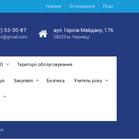
Новини
Оголошення
Події
) 53-30-87
вул. Героїв Майдану, 176
acv@gmail.com
58029 м. Чернівці
СО
Території обслуговування
ія
Закупівлі
Безпека
Учитель року
ню