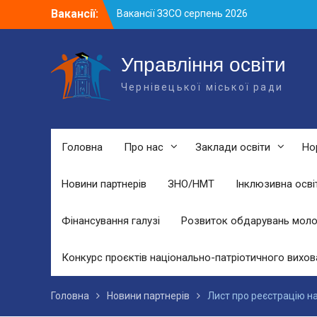
Skip
Вакансії:
Вакансії ЗЗСО серпень 2026
to
Вакансії ЗЗСО червень 2026
content
Вакансії у ЗДО та дошкільних
підрозділах ЗЗСО станом на 01.08.2026
Управління освіти
р.
Чернівецької міської ради
Головна
Про нас
Заклади освіти
Но
Новини партнерів
ЗНО/НМТ
Інклюзивна осві
Фінансування галузі
Розвиток обдарувань моло
Конкурс проєктів національно-патріотичного вихов
Головна
Новини партнерів
Лист про реєстрацію н