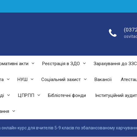
(0372
osvit
рмативні акти
Реєстрація в ЗДО
Зарахування до ЗЗ
та
НУШ
Соціальний захист
Вакансії
Атестац
ді
ЦПРПП
Бібліотечні фонди
Інституційний аудит
ання
а онлайн-курс для вчителів 5-9 класів по збалансованому харчуван