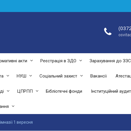
(0372
osvit
рмативні акти
Реєстрація в ЗДО
Зарахування до ЗЗ
та
НУШ
Соціальний захист
Вакансії
Атестац
ді
ЦПРПП
Бібліотечні фонди
Інституційний аудит
ання
імназії 1 вересня