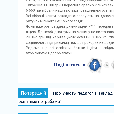
Також ще 11 100 грн 1 вересня зібрали у кількох зак
6 660 грн зібрали наші заклади позашкільної освіти
Всі зібрані кошти заклади скеровують на допомо
рахунок міського БФ” Милосердя”.
Як ми вже розповідали, днями ліцей №11 передав зі
ліцею. До необхідної суми на машину не вистачало 
20 тис грн від чернівецьких освітян. З тих кошті
соціального підприємництва, що проходив нещодавн
Радіємо, що всі освітяни, батьки і діти – свід
втомлюються допомагати!
Поділитись в
0
Навігація
Попередній:
Попередній
Про участь педагогів закладі
записів
освітніми потребами”