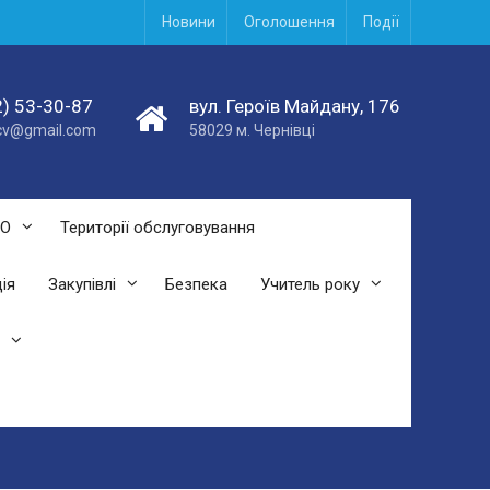
Новини
Оголошення
Події
) 53-30-87
вул. Героїв Майдану, 176
acv@gmail.com
58029 м. Чернівці
СО
Території обслуговування
ія
Закупівлі
Безпека
Учитель року