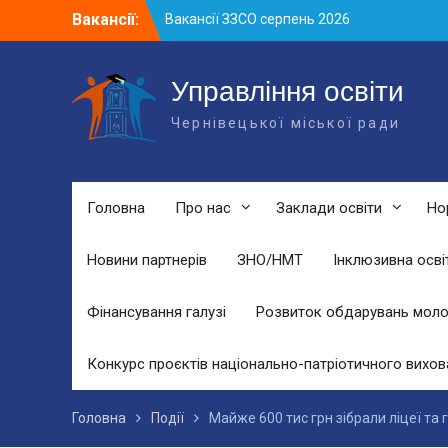
Skip
Вакансії:
Вакансії ЗЗСО серпень 2026
to
Вакансії ЗЗСО червень 2026
content
Вакансії у ЗДО та дошкільних
підрозділах ЗЗСО станом на 01.08.2026
Управління освіти
р.
Чернівецької міської ради
Головна
Про нас
Заклади освіти
Но
Новини партнерів
ЗНО/НМТ
Інклюзивна осві
Фінансування галузі
Розвиток обдарувань моло
Конкурс проєктів національно-патріотичного вихов
Головна
Події
Майже 600 тис грн зібрали ліцеї та г