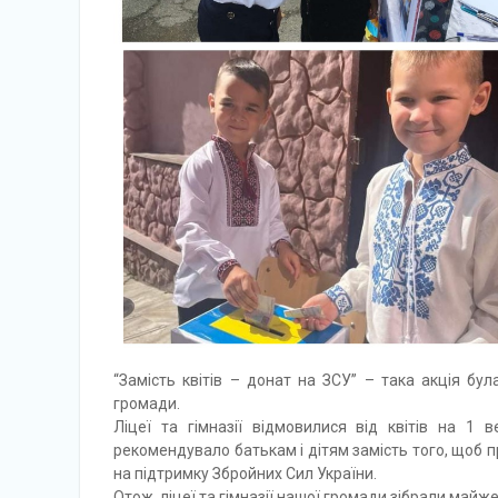
“Замість квітів – донат на ЗСУ” – така акція бул
громади.
Ліцеї та гімназії відмовилися від квітів на 1 в
рекомендувало батькам і дітям замість того, щоб 
на підтримку Збройних Сил України.
Отож, ліцеї та гімназії нашої громади зібрали майже