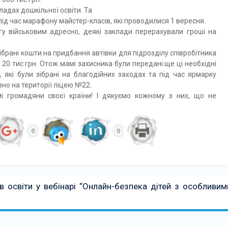
ладах дошкільної освіти. Та
 під час марафону майстер-класів, які проводилися 1 вересня.
гу військовим адресно, деякі заклади перерахували гроші на
брані кошти на придбання автівки для підрозділу співробітника
20 тис грн. Отож мамі захисника були передані ще ці необхідні
в, які були зібрані на благодійних заходах та під час ярмарку
о на території ліцею №22.
омі громадяни своєї країни! І дякуємо кожному з них, що не
0
0
в освіти у вебінарі “Онлайн-безпека дітей з особливим