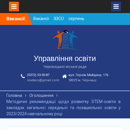
Skip
Вакансії:
Вакансії ЗЗСО серпень
to
2026
content
Вакансії ЗЗСО червень
2026
Вакансії у ЗДО та
дошкільних підрозділах
ЗЗСО станом на
Управління освіти
01.08.2026 р.
Чернівецької міської ради
(0372) 53-30-87
вул. Героїв Майдану, 176
osvitacv@gmail.com
58029 м. Чернівці
Головна
Оголошення
Методичні рекомендації щодо розвитку STEM-освіти в
закладах загальної середньої та позашкільної освіти у
2023/2024 навчальному році