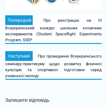
Навігація
Попередній:
Попередній
Про реєстрацію на III
записів
Всеукраїнський конкурс шкільних космічних
експериментів (Student Spaceflight Experiments
Program, SSEP
Наступний:
Наступний
Про проведення Всеукраїнського
семінару-практикуму щодо розвитку фізичної
культури та спортивної підготовки серед
учнівської молоді
Залишити відповідь