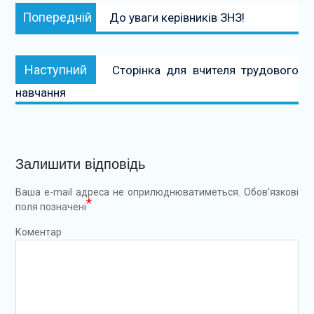
Навігація
Попередній:
Попередній
До уваги керівників ЗНЗ!
записів
Наступний:
Наступний
Сторінка для вчителя трудового
навчання
Залишити відповідь
Ваша e-mail адреса не оприлюднюватиметься.
Обов’язкові
*
поля позначені
Коментар