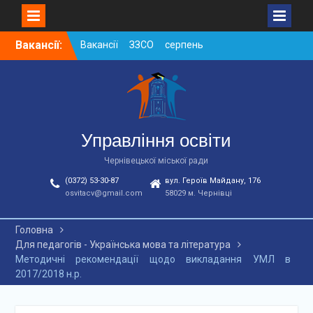
Skip
Вакансії:
Вакансії ЗЗСО серпень
to
2026
content
Вакансії ЗЗСО червень
2026
Вакансії у ЗДО та
дошкільних підрозділах
ЗЗСО станом на
Управління освіти
01.08.2026 р.
Чернівецької міської ради
(0372) 53-30-87
вул. Героїв Майдану, 176
osvitacv@gmail.com
58029 м. Чернівці
Головна
Для педагогів - Українська мова та література
Методичні рекомендації щодо викладання УМЛ в
2017/2018 н.р.