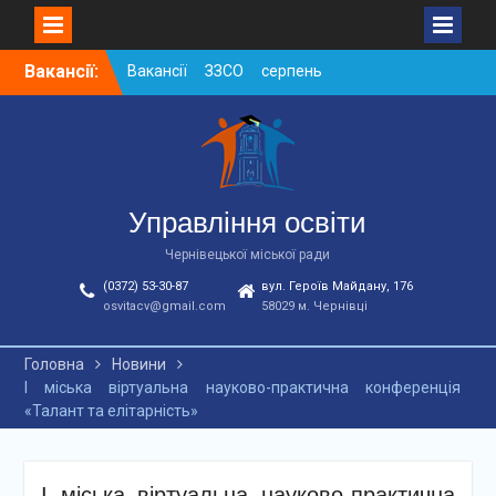
Skip
Вакансії:
Вакансії ЗЗСО серпень
to
2026
content
Вакансії ЗЗСО червень
2026
Вакансії у ЗДО та
дошкільних підрозділах
ЗЗСО станом на
Управління освіти
01.08.2026 р.
Чернівецької міської ради
(0372) 53-30-87
вул. Героїв Майдану, 176
osvitacv@gmail.com
58029 м. Чернівці
Головна
Новини
І міська віртуальна науково-практична конференція
«Талант та елітарність»
І міська віртуальна науково-практична