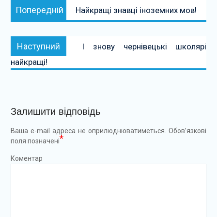
Попередній:
Попередній
Найкращі знавці іноземних мов!
записів
Наступний:
Наступний
І знову чернівецькі школярі
найкращі!
Залишити відповідь
Ваша e-mail адреса не оприлюднюватиметься.
Обов’язкові
*
поля позначені
Коментар