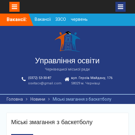
Skip
Вакансії:
Вакансії ЗЗСО червень
to
2026
content
Вакансії у ЗДО та
дошкільних підрозділах
ЗЗСО станом на
01.08.2026 р.
Вакансії ЗЗСО серпень
Управління освіти
2026
Чернівецької міської ради
(0372) 53-30-87
вул. Героїв Майдану, 176
osvitacv@gmail.com
58029 м. Чернівці
Головна
Новини
Міські змагання з баскетболу
Міські змагання з баскетболу