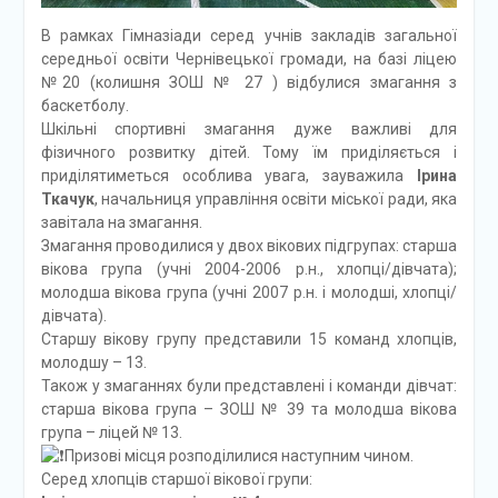
В рамках Гімназіади серед учнів закладів загальної
середньої освіти Чернівецької громади, на базі ліцею
№20 (колишня ЗОШ № 27 ) відбулися змагання з
баскетболу.
Шкільні спортивні змагання дуже важливі для
фізичного розвитку дітей. Тому їм приділяється і
приділятиметься особлива увага, зауважила
Ірина
Ткачук
, начальниця управління освіти міської ради, яка
завітала на змагання.
Змагання проводилися у двох вікових підгрупах: старша
вікова група (учні 2004-2006 р.н., хлопці/дівчата);
молодша вікова група (учні 2007 р.н. і молодші, хлопці/
дівчата).
Старшу вікову групу представили 15 команд хлопців,
молодшу – 13.
Також у змаганнях були представлені і команди дівчат:
старша вікова група – ЗОШ № 39 та молодша вікова
група – ліцей № 13.
Призові місця розподілилися наступним чином.
Серед хлопців старшої вікової групи: