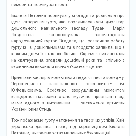
номери та неочікувані гості.
Віолета Петрівна поринула у спогади та розповіла про
ідею створення гурту, яка зародилася коли директор
дошкільного навчального закладу Тудан Марія
Людвігівна запропонувала започаткувати
народознавчий гурток. Згадала, що розпочала роботу
гурту із 16 дошкільниками та з гордістю заявила, що з
кожним днем їх стає все більше. Окремі з них завітали
на святкування, згадали дошкільні роки та спільно з
керівником виконали пісню «Україна – це ти».
Привітали ювілярів колективи з педагогічного коледжу
Чернівецького національного університету ім.
Ю.Федьковича. Особливо зворушливим моментом
концертної програми стало музичне привітання від
мами одного з вихованців – заслуженої артистки
України Ірини Стиць.
Тож побажаємо гурту натхнення та творчих успіхів. Хай
українська дзвінка пісня, під керівництвом Віолети
Петрівни, виграє на устах маленьких буковинців!