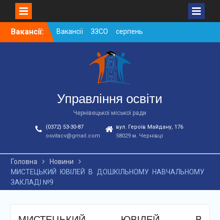
Skip
Вакансії:
Вакансії ЗЗСО серпень
to
2026
content
Вакансії ЗЗСО червень
2026
Вакансії у ЗДО та
дошкільних підрозділах
ЗЗСО станом на
Управління освіти
01.08.2026 р.
Чернівецької міської ради
(0372) 53-30-87
вул. Героїв Майдану, 176
osvitacv@gmail.com
58029 м. Чернівці
Головна
Новини
МИСТЕЦЬКИЙ ЮВІЛЕЙ В ДОШКІЛЬНОМУ НАВЧАЛЬНОМУ
ЗАКЛАДІ №9
МИСТЕЦЬКИЙ ЮВІЛЕЙ В