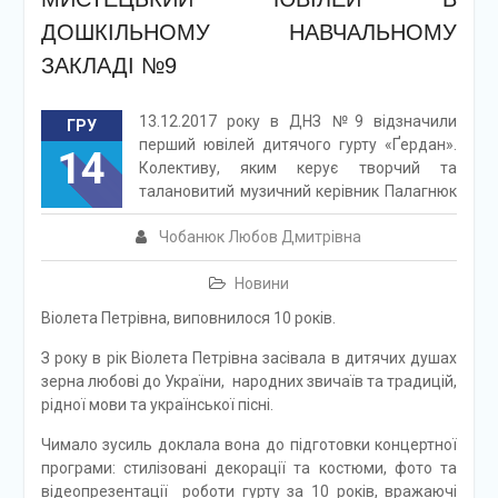
ДОШКІЛЬНОМУ НАВЧАЛЬНОМУ
ЗАКЛАДІ №9
13.12.2017 року в ДНЗ №9 відзначили
ГРУ
перший ювілей дитячого гурту «Ґердан».
14
Колективу, яким керує творчий та
талановитий музичний керівник Палагнюк
Чобанюк Любов Дмитрівна
Новини
Віолета Петрівна, виповнилося 10 років.
З року в рік Віолета Петрівна засівала в дитячих душах
зерна любові до України, народних звичаїв та традицій,
рідної мови та української пісні.
Чимало зусиль доклала вона до підготовки концертної
програми: стилізовані декорації та костюми, фото та
відеопрезентації роботи гурту за 10 років, вражаючі