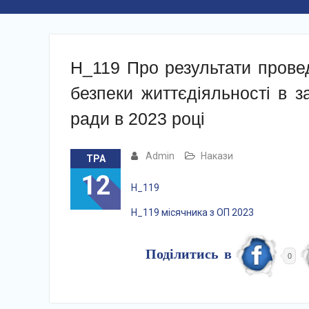
Н_119 Про результати прове
безпеки життєдіяльності в з
ради в 2023 році
Admin
Накази
ТРА
12
Н_119
Н_119 місячника з ОП 2023
Поділитись в
0