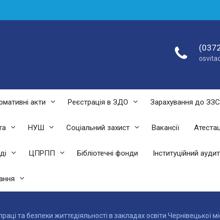
(0372
osvit
рмативні акти
Реєстрація в ЗДО
Зарахування до ЗЗ
та
НУШ
Соціальний захист
Вакансії
Атестац
ді
ЦПРПП
Бібліотечні фонди
Інституційний аудит
ання
аці та безпеки життєдіяльності в закладах освіти Чернівецької міс