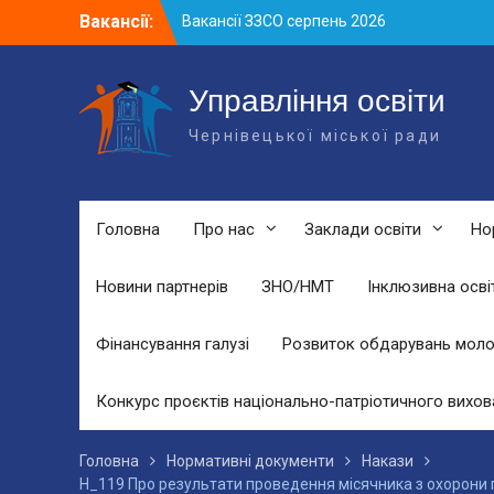
Skip
Вакансії:
Вакансії ЗЗСО серпень 2026
to
Вакансії ЗЗСО червень 2026
content
Вакансії у ЗДО та дошкільних
підрозділах ЗЗСО станом на 01.08.2026
Управління освіти
р.
Чернівецької міської ради
Головна
Про нас
Заклади освіти
Но
Новини партнерів
ЗНО/НМТ
Інклюзивна осві
Фінансування галузі
Розвиток обдарувань моло
Конкурс проєктів національно-патріотичного вихов
Головна
Нормативні документи
Накази
Н_119 Про результати проведення місячника з охорони пр