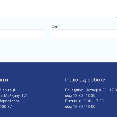
Сайт
кти
Розклад роботи
 Чернівці
Понеділок - Четвер 8-30 - 17-
оїв Майдану, 176
обід 12-30 - 13-30
@gmail.com
П'ятниця - 8-30 - 17-00
3-30-87
обід 12-30 - 13-00