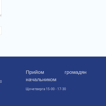
Прийом громадян
начальником
30
Щочетверга 15-00 - 17-30