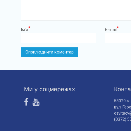
*
*
Ім’я
E-mail
Ми у соцмережах
Конта
58029 м.
вул. Гер
osvitacv
(0372) 5