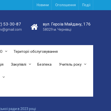
Новини
Оголошення
Події
) 53-30-87
вул. Героїв Майдану, 176
acv@gmail.com
58029 м. Чернівці
СО
Території обслуговування
ія
Закупівлі
Безпека
Учитель року
ької ради в 2023 році