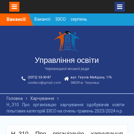
Skip
Вакансії:
Вакансії ЗЗСО серпень
to
2026
content
Вакансії ЗЗСО червень
2026
Вакансії у ЗДО та
дошкільних підрозділах
ЗЗСО станом на
Управління освіти
01.08.2026 р.
Чернівецької міської ради
(0372) 53-30-87
вул. Героїв Майдану, 176
osvitacv@gmail.com
58029 м. Чернівці
Головна
Харчування
Н_310 Про організацію харчування здобувачів освіти
пільгових категорій ЗЗСО на січень-травень 2023/2024 н.р.
Н_310 Про організацію харчування