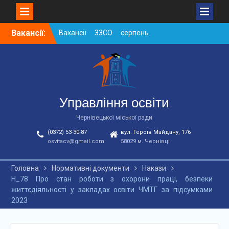
Skip
Вакансії:
Вакансії ЗЗСО серпень
to
2026
content
Вакансії ЗЗСО червень
2026
Вакансії у ЗДО та
дошкільних підрозділах
ЗЗСО станом на
Управління освіти
01.08.2026 р.
Чернівецької міської ради
(0372) 53-30-87
вул. Героїв Майдану, 176
osvitacv@gmail.com
58029 м. Чернівці
Головна
Нормативні документи
Накази
Н_78 Про стан роботи з охорони праці, безпеки
життєдіяльності у закладах освіти ЧМТГ за підсумками
2023