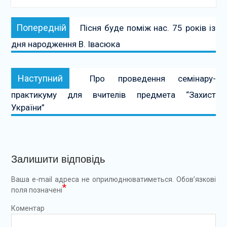
Навігація
Попередній:
Попередній
Пісня буде поміж нас. 75 років із
записів
дня народження В. Івасюка
Наступний:
Наступний
Про проведення семінару-
практикуму для вчителів предмета “Захист
України”
Залишити відповідь
Ваша e-mail адреса не оприлюднюватиметься.
Обов’язкові
*
поля позначені
Коментар