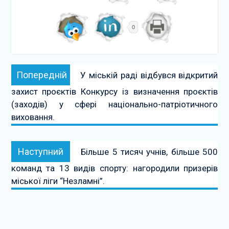
0
Навігація
Попередній:
Попередній
У міській раді відбувся відкритий
записів
захист проєктів Конкурсу із визначення проєктів
(заходів) у сфері національно-патріотичного
виховання.
Наступний:
Наступний
Більше 5 тисяч учнів, більше 500
команд та 13 видів спорту: нагородили призерів
міської ліги “Незламні”.