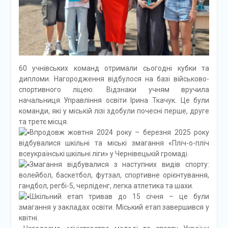
60 учнівських команд отримали сьогодні кубки та
дипломи. Нагородження відбулося на базі військово-
спортивного ліцею. Відзнаки учням вручила
начальниця Управління освіти Ірина Ткачук. Це були
команди, які у міській лізі здобули почесні перше, друге
та третє місця.
Впродовж жовтня 2024 року – березня 2025 року
відбувалися шкільні та міські змагання «Пліч-о-пліч
всеукраїнські шкільні ліги» у Чернівецькій громаді.
Змагання відбувалися з наступних видів спорту:
волейбол, баскетбол, футзал, спортивне орієнтування,
гандбол, регбі-5, черліденг, легка атлетика та шахи.
Шкільний етап тривав до 15 січня – це були
змагання у закладах освіти. Міський етап завершився у
квітні.