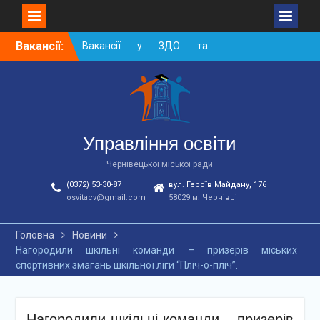
Skip
Вакансії:
Вакансії у ЗДО та
to
дошкільних підрозділах
content
ЗЗСО станом на
01.08.2026 р.
Вакансії ЗЗСО серпень
2026
Вакансії ЗЗСО червень
Управління освіти
2026
Чернівецької міської ради
(0372) 53-30-87
вул. Героїв Майдану, 176
osvitacv@gmail.com
58029 м. Чернівці
Головна
Новини
Нагородили шкільні команди – призерів міських
спортивних змагань шкільної ліги “Пліч-о-пліч”.
Нагородили шкільні команди – призерів