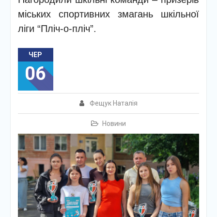
міських спортивних змагань шкільної
ліги “Пліч-о-пліч”.
ЧЕР
06
Фещук Наталія
Новини