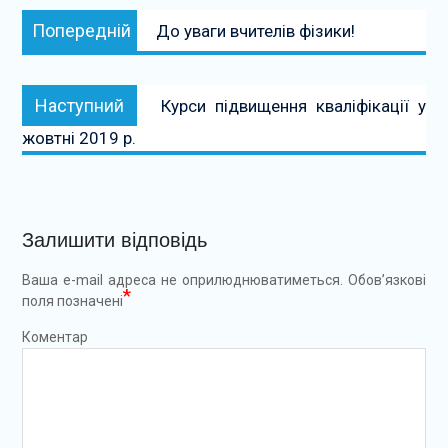
Навігація
Попередній:
Попередній
До уваги вчителів фізики!
записів
Наступний:
Наступний
Курси підвищення кваліфікації у
жовтні 2019 р.
Залишити відповідь
Ваша e-mail адреса не оприлюднюватиметься.
Обов’язкові
*
поля позначені
Коментар