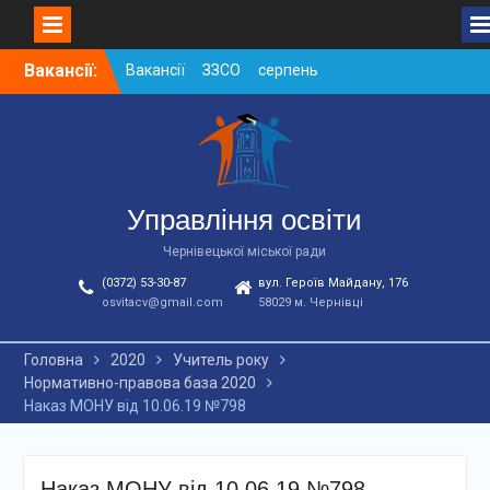
Skip
Вакансії:
Вакансії ЗЗСО серпень
to
2026
content
Вакансії ЗЗСО червень
2026
Вакансії у ЗДО та
дошкільних підрозділах
ЗЗСО станом на
Управління освіти
01.08.2026 р.
Чернівецької міської ради
(0372) 53-30-87
вул. Героїв Майдану, 176
osvitacv@gmail.com
58029 м. Чернівці
Головна
2020
Учитель року
Нормативно-правова база 2020
Наказ МОНУ від 10.06.19 №798
Наказ МОНУ від 10.06.19 №798