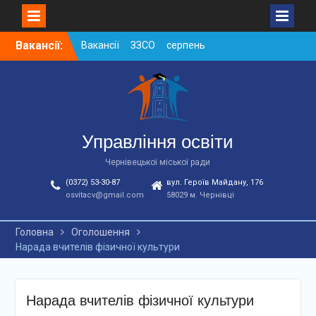
Skip
Вакансії:
Вакансії ЗЗСО серпень
to
2026
content
Вакансії ЗЗСО червень
2026
Вакансії у ЗДО та
дошкільних підрозділах
ЗЗСО станом на
Управління освіти
01.08.2026 р.
Чернівецької міської ради
(0372) 53-30-87
вул. Героїв Майдану, 176
osvitacv@gmail.com
58029 м. Чернівці
Головна
Оголошення
Нарада вчителів фізичної культури
Нарада вчителів фізичної культури