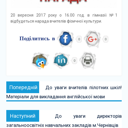
20 вересня 2017 року о 16.00 год. в гімназії №1
відбудеться нарада вчителів фізичної культури.
Поділитись в
0
0
0
Навігація
Попередній:
Попередній
До уваги вчителів пілотних шкіл!
записів
Матеріали для викладання англійської мови
Наступний:
Наступний
До уваги директорів
загальноосвітніх навчальних закладів м.Чернівців