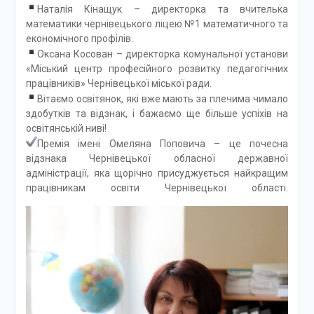
Наталія Кінащук – директорка та вчителька
математики чернівецького ліцею №1 математичного та
економічного профілів.
Оксана Косован – директорка комунальної установи
«Міський центр професійного розвитку педагогічних
працівників» Чернівецької міської ради.
Вітаємо освітянок, які вже мають за плечима чимало
здобутків та відзнак, і бажаємо ще більше успіхів на
освітянській ниві!
Премія імені Омеляна Поповича – це почесна
відзнака Чернівецької обласної державної
адміністрації, яка щорічно присуджується найкращим
працівникам освіти Чернівецької області.