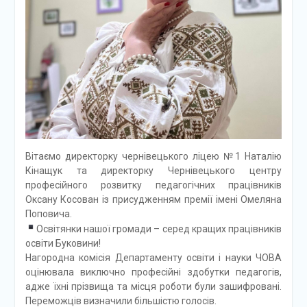
Вітаємо директорку чернівецького ліцею №1 Наталію
Кінащук та директорку Чернівецького центру
професійного розвитку педагогічних працівників
Оксану Косован із присудженням премії імені Омеляна
Поповича.
Освітянки нашої громади – серед кращих працівників
освіти Буковини!
Нагородна комісія Департаменту освіти і науки ЧОВА
оцінювала виключно професійні здобутки педагогів,
адже їхні прізвища та місця роботи були зашифровані.
Переможців визначили більшістю голосів.