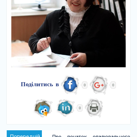
Поділитись в
0
0
0
Навігація
Попередній:
Попередній
Про початок опалювального