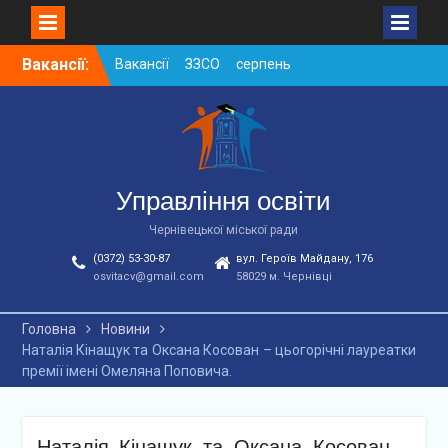
Skip
Вакансії:
Вакансії ЗЗСО серпень
to
2026
content
Вакансії ЗЗСО червень
2026
Вакансії у ЗДО та
дошкільних підрозділах
ЗЗСО станом на
Управління освіти
01.08.2026 р.
Чернівецької міської ради
(0372) 53-30-87
вул. Героїв Майдану, 176
osvitacv@gmail.com
58029 м. Чернівці
Головна
Новини
Наталія Кінащук та Оксана Косован – цьогорічні лауреатки
премії імені Омеляна Поповича.
Наталія Кінащук та Оксана Косован –