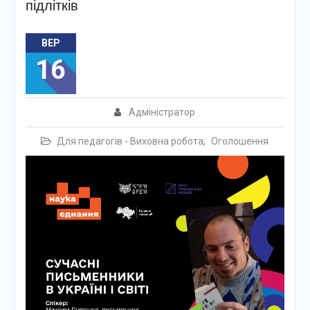
підлітків
ВЕР
16
Адміністратор
Для педагогів - Виховна робота
,
Оголошення