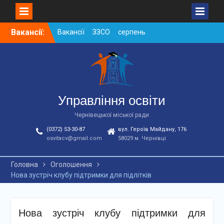
Skip
Вакансії:
Вакансії ЗЗСО серпень
to
2026
content
Вакансії ЗЗСО червень
2026
Вакансії у ЗДО та
дошкільних підрозділах
ЗЗСО станом на
Управління освіти
01.08.2026 р.
Чернівецької міської ради
(0372) 53-30-87
вул. Героїв Майдану, 176
osvitacv@gmail.com
58029 м. Чернівці
Головна
Оголошення
Нова зустріч клубу підтримки для підлітків
Нова зустріч клубу підтримки для