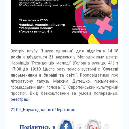
Зустріч клубу “Наука єднання”
для підлітків 14-18
років
відбудеться
21 вересня
у Молодіжному центрі
Чернівців “Резиденція молоді” (Головна вулиця, 41)
з
17:00 до 19:30
. Цього разу темою зустрічі є “
Сучасні
письменники в Україні та світі
“. Розповідатиме про
літературну галузь Максим Дупешко, письменник,
громадський діяч, голова ГО “Європейський культурний
простір”. Вхід безкоштовний за умови попередньої
реєстрації
.
21.09_Наука єднання в Чернівцях
Поділитись в
0
0