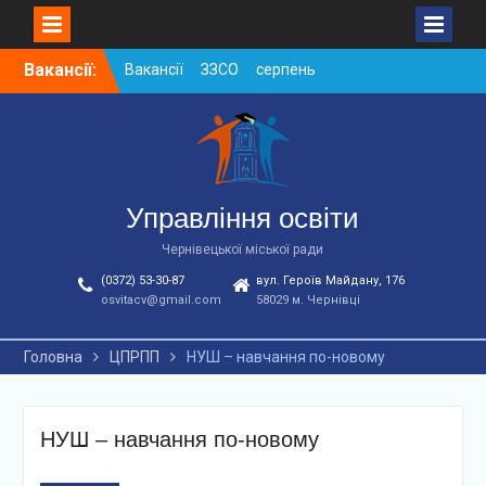
Skip
Вакансії:
Вакансії ЗЗСО серпень
to
2026
content
Вакансії ЗЗСО червень
2026
Вакансії у ЗДО та
дошкільних підрозділах
ЗЗСО станом на
Управління освіти
01.08.2026 р.
Чернівецької міської ради
(0372) 53-30-87
вул. Героїв Майдану, 176
osvitacv@gmail.com
58029 м. Чернівці
Головна
ЦПРПП
НУШ – навчання по-новому
НУШ – навчання по-новому