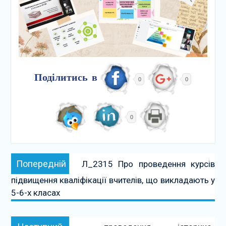
Поділитись в
0
0
0
Навігація
Попередній:
Попередній
Л_2315 Про проведення курсів
записів
підвищення кваліфікації вчителів, що викладають у
5-6-х класах
Наступний: