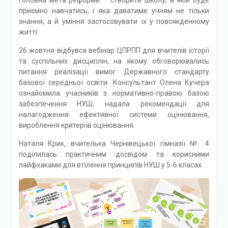
Головна мета реформи – створити школу, в якій буде
приємно навчатись, і яка даватиме учням не тільки
знання, а й уміння застосовувати їх у повсякденному
житті.
26 жовтня відбувся вебінар ЦПРПП для вчителів історії
та суспільних дисциплін, на якому обговорювались
питання реалізації вимог Державного стандарту
базової середньої освіти. Консультант Олена Кучера
ознайомила учасників з нормативно-правою базою
забезпечення НУШ, надала рекомендації для
налагодження ефективної системи оцінювання,
вироблення критеріїв оцінювання.
Наталя Крик, вчителька Чернівецької гімназії № 4
поділилась практичним досвідом та корисними
лайфхаками для втілення принципів НУШ у 5-6 класах.