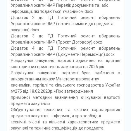
Управління освіти ЧМР Перелік документів та_або
інформації, які подаються Учасником.docx
Додаток 2 до ТД Поточний ремонт вбиралень
Управління освіти ЧМР (технічні вимоги до предмета
закупівлі).docx
Додаток 3 до ТД Поточний ремонт вбиралень
Управління освіти ЧМР (Проєкт Договору).docx
Додаток 4 до ТД Поточний ремонт вбиралень
Управління освіти ЧМР (Документи Переможця).docx
Розрахунок очікуваної вартості здійснено на підставі
кошторисних призначень замовника на 2026 рік.
Розрахунок очікуваної вартості було здійснено з
використанням наказу Міністерства розвитку
економіки, торгівлі та сільського господарства України
№275 від 18.02.2020р. «Про затвердження
примірної методики визначення очікуваної вартості
предмета закупівлі».
Обґрунтування технічних та якісних характеристик
предмета закупівлі: Інформація про необхідні
технічні, якісні та кількісні характеристики предмета
закупівлі та технічна специфікація до предмета