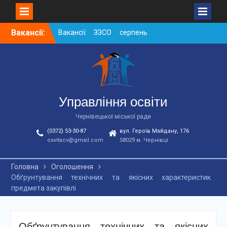
Skip
Вакансії:
Вакансії ЗЗСО серпень
to
2026
content
Вакансії ЗЗСО червень
2026
Вакансії у ЗДО та
дошкільних підрозділах
ЗЗСО станом на
Управління освіти
01.08.2026 р.
Чернівецької міської ради
(0372) 53-30-87
вул. Героїв Майдану, 176
osvitacv@gmail.com
58029 м. Чернівці
Головна
Оголошення
Обґрунтування технічних та якісних характеристик
предмета закупівлі
Обґрунтування технічних та якісних