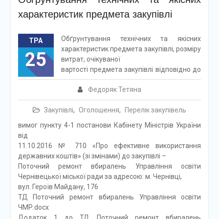
характеристик предмета закупівлі
Обґрунтування технічних та якісних
ТРА
характеристик предмета закупівлі, розміру
25
витрат, очікуваної
вартості предмета закупівлі відповідно до
Федоряк Тетяна
Закупівлі
,
Оголошення
,
Перелік закупівель
вимог пункту 4-1 постанови Кабінету Міністрів України
від
11.10.2016 № 710 «Про ефективне використання
державних коштів» (зі змінами) до закупівлі –
Поточний ремонт вбиралень Управління освіти
Чернівецької міської ради за адресою: м. Чернівці,
вул. Героїв Майдану, 176
ТД Поточний ремонт вбиралень Управління освіти
ЧМР.docx
Додаток 1 до ТД Поточний ремонт вбиралень