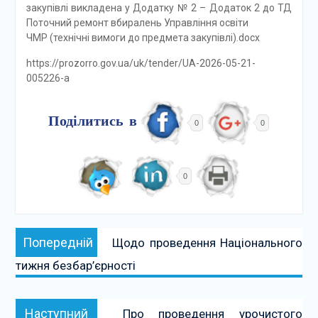
закупівлі викладена у Додатку № 2 – Додаток 2 до ТД
Поточний ремонт вбиралень Управління освіти
ЧМР (технічні вимоги до предмета закупівлі).docx
https://prozorro.gov.ua/uk/tender/UA-2026-05-21-
005226-a
Поділитись в
0
0
0
Навігація
Попередній:
Попередній
Щодо проведення Національного
записів
тижня безбар’єрності
Наступний:
Наступний
Про проведення урочистого