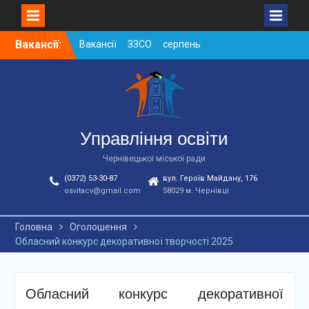
Skip
Вакансії:
Вакансії ЗЗСО серпень
to
2026
content
Вакансії ЗЗСО червень
2026
Вакансії у ЗДО та
дошкільних підрозділах
ЗЗСО станом на
Управління освіти
01.08.2026 р.
Чернівецької міської ради
(0372) 53-30-87
вул. Героїв Майдану, 176
osvitacv@gmail.com
58029 м. Чернівці
Головна
Оголошення
Обласний конкурс декоративної творчості 2025
Обласний конкурс декоративної