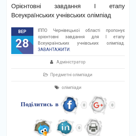
Орієнтовні завдання І етапу
Всеукраїнських учнівських олімпіад
ІППО Чернівецької області пропонує
ВЕР
орієнтовні завдання для І етапу
28
Всеукраїнських учнівських олімпіад.
ЗАВАНТАЖИТИ.
Адміністратор
Предметні олімпіади
олімпіади
Поділитись в
0
0
0