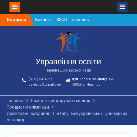
Skip
Вакансії:
Вакансії ЗЗСО серпень
to
2026
content
Вакансії ЗЗСО червень
2026
Вакансії у ЗДО та
дошкільних підрозділах
ЗЗСО станом на
Управління освіти
01.08.2026 р.
Чернівецької міської ради
(0372) 53-30-87
вул. Героїв Майдану, 176
osvitacv@gmail.com
58029 м. Чернівці
Головна
Розвиток обдарувань молоді
Предметні олімпіади
Орієнтовні завдання І етапу Всеукраїнських учнівських
олімпіад