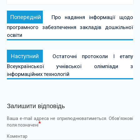
Навігація
Попередній:
Попередній
Про надання інформації щодо
записів
програмного забезпечення закладів дошкільної
освіти
Наступний:
Наступний
Остаточні протоколи І етапу
Всеукраїнської учнівської олімпіади з
інформаційних технологій
Залишити відповідь
Ваша e-mail адреса не оприлюднюватиметься.
Обов’язкові
*
поля позначені
Коментар