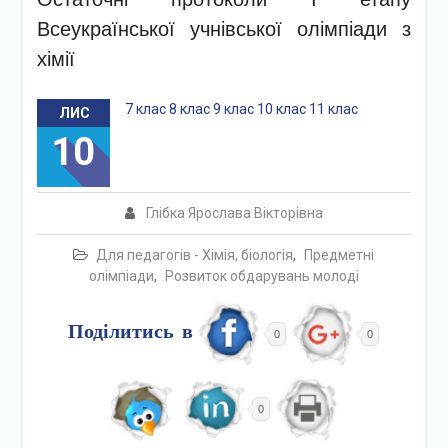
Всеукраїнської учнівської олімпіади з
хімії
7 клас
8 клас
9 клас
10 клас
11 клас
ЛИС
10
Глібка Ярослава Вікторівна
Для педагогів - Хімія, біологія
,
Предметні
олімпіади
,
Розвиток обдарувань молоді
Поділитись в
0
0
0