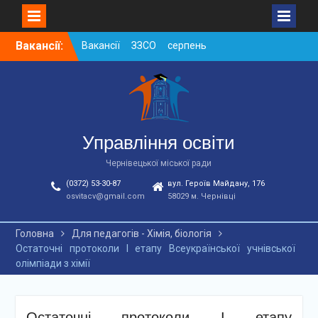
Skip
Вакансії:
Вакансії ЗЗСО серпень
to
2026
content
Вакансії ЗЗСО червень
2026
Вакансії у ЗДО та
дошкільних підрозділах
ЗЗСО станом на
Управління освіти
01.08.2026 р.
Чернівецької міської ради
(0372) 53-30-87
вул. Героїв Майдану, 176
osvitacv@gmail.com
58029 м. Чернівці
Головна
Для педагогів - Хімія, біологія
Остаточні протоколи І етапу Всеукраїнської учнівської
олімпіади з хімії
Остаточні протоколи І етапу