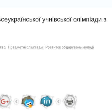
сеукраїнської учнівської олімпіади з
ство
,
Предметні олімпіади
,
Розвиток обдарувань молоді
0
0