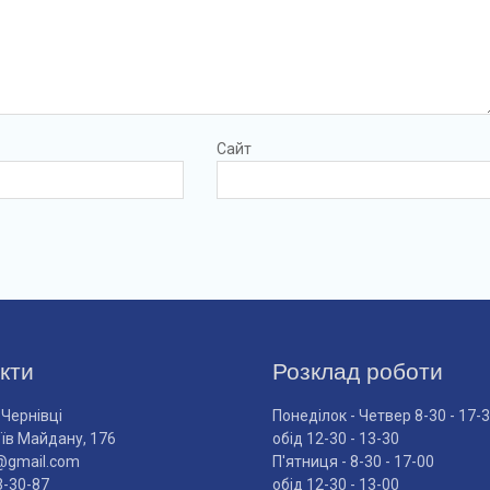
Сайт
кти
Розклад роботи
 Чернівці
Понеділок - Четвер 8-30 - 17-
оїв Майдану, 176
обід 12-30 - 13-30
@gmail.com
П'ятниця - 8-30 - 17-00
3-30-87
обід 12-30 - 13-00