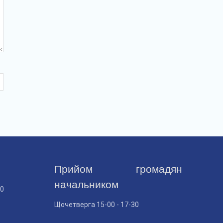
Прийом громадян
начальником
30
Щочетверга 15-00 - 17-30