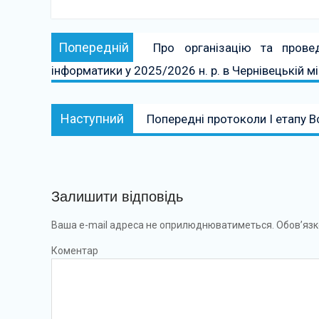
Навігація
Попередній:
Попередній
Про організацію та провед
записів
інформатики у 2025/2026 н. р. в Чернівецькій мі
Наступний:
Наступний
Попередні протоколи І етапу В
Залишити відповідь
Ваша e-mail адреса не оприлюднюватиметься.
Обов’язк
Коментар