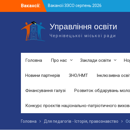
Skip
Вакансії:
Вакансії ЗЗСО серпень 2026
to
Вакансії ЗЗСО червень 2026
content
Вакансії у ЗДО та дошкільних
підрозділах ЗЗСО станом на 01.08.2026
Управління освіти
р.
Чернівецької міської ради
Головна
Про нас
Заклади освіти
Но
Новини партнерів
ЗНО/НМТ
Інклюзивна осві
Фінансування галузі
Розвиток обдарувань моло
Конкурс проєктів національно-патріотичного вихов
Головна
Для педагогів - Історія, правознавство
Ос