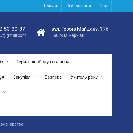
Новини
Оголошення
Події
) 53-30-87
вул. Героїв Майдану, 176
acv@gmail.com
58029 м. Чернівці
СО
Території обслуговування
ія
Закупівлі
Безпека
Учитель року
равознавства