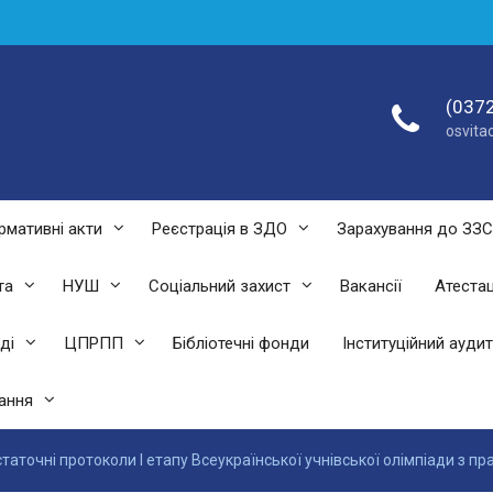
(0372
osvit
рмативні акти
Реєстрація в ЗДО
Зарахування до ЗЗ
та
НУШ
Соціальний захист
Вакансії
Атестац
ді
ЦПРПП
Бібліотечні фонди
Інституційний аудит
ання
таточні протоколи І етапу Всеукраїнської учнівської олімпіади з п