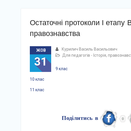
Остаточні протоколи І етапу В
правознавства
Курилич Василь Васильович
ЖОВ
Для педагогів - Історія, правознав
31
9 клас
10 клас
11 клас
Поділитись в
0