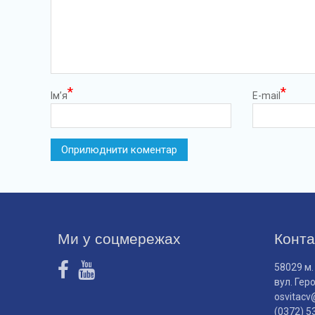
*
*
Ім’я
E-mail
Ми у соцмережах
Конта
58029 м.
вул. Гер
osvitacv
(0372) 5