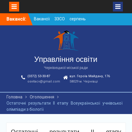
Skip
Вакансії:
Вакансії ЗЗСО серпень
to
2026
content
Вакансії ЗЗСО червень
2026
Вакансії у ЗДО та
дошкільних підрозділах
ЗЗСО станом на
Управління освіти
01.08.2026 р.
Чернівецької міської ради
(0372) 53-30-87
вул. Героїв Майдану, 176
osvitacv@gmail.com
58029 м. Чернівці
Головна
Оголошення
Остаточні результати ІІ етапу Всеукраїнської учнівської
олімпіади з біології
Остаточні результати ІІ етапу