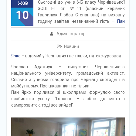
Сьогодні до учнів 6-Б класу Чернівецької
ЖОВ
ЗОШ І-ІІІ ст. №11 (класний керівник
10
Гаврилюк Любов Степанівна) на виховну
годину завітав незвичайний гість –
Пан
Адміністратор
Новини
Ярко
– відомий у Чернівцях і не тільки, гід-екскурсовод.
Ярослав Адамчук – випускник Чернівецького
національного університету, громадський активіст.
Спільно з учнями говорили про Чернівці сьогодні і в
майбутньому. Про цікавинки і не тільки…
Пан Ярко поділився зі школярами формулою свого
особистого успіху: “Головне – любов до міста і
саморозвиток, тоді все вийде!”.