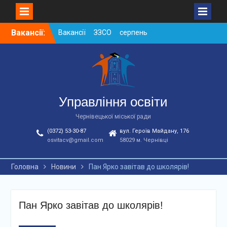
Skip
Вакансії:
Вакансії ЗЗСО серпень
to
2026
content
Вакансії ЗЗСО червень
2026
Вакансії у ЗДО та
дошкільних підрозділах
ЗЗСО станом на
Управління освіти
01.08.2026 р.
Чернівецької міської ради
(0372) 53-30-87
вул. Героїв Майдану, 176
osvitacv@gmail.com
58029 м. Чернівці
Головна
Новини
Пан Ярко завітав до школярів!
Пан Ярко завітав до школярів!