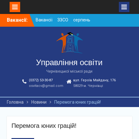
Skip
Вакансії:
Вакансії ЗЗСО серпень
to
2026
content
Вакансії ЗЗСО червень
2026
Вакансії у ЗДО та
дошкільних підрозділах
ЗЗСО станом на
Управління освіти
01.08.2026 р.
Чернівецької міської ради
(0372) 53-30-87
вул. Героїв Майдану, 176
osvitacv@gmail.com
58029 м. Чернівці
Головна
Новини
Перемога юних грацій!
Перемога юних грацій!