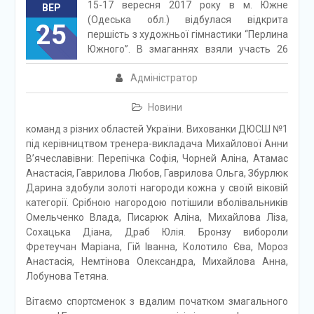
15-17 вересня 2017 року в м. Южне
ВЕР
(Одеська обл.) відбулася відкрита
25
першість з художньої гімнастики “Перлина
Южного”. В змаганнях взяли участь 26
Адміністратор
Новини
команд з різних областей України. Вихованки ДЮСШ №1
під керівництвом тренера-викладача Михайлової Анни
В’ячеславівни: Перепічка Софія, Чорней Аліна, Атамас
Анастасія, Гаврилова Любов, Гаврилова Ольга, Збурлюк
Дарина здобули золоті нагороди кожна у своїй віковій
категорії. Срібною нагородою потішили вболівальників
Омельченко Влада, Писарюк Аліна, Михайлова Ліза,
Сохацька Діана, Драб Юлія. Бронзу вибороли
Фретеучан Маріана, Гій Іванна, Колотило Єва, Мороз
Анастасія, Немтінова Олександра, Михайлова Анна,
Лобунова Тетяна.
Вітаємо спортсменок з вдалим початком змагального