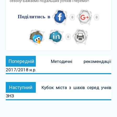
сезону! Бажаємо подальших успіхів і перемог!
Поділитись в
0
0
0
Навігація
Попередній:
Попередній
Методичні рекомендації
записів
2017/2018 н.р.
Наступний:
Наступний
Кубок міста з шахів серед учнів
ЗНЗ