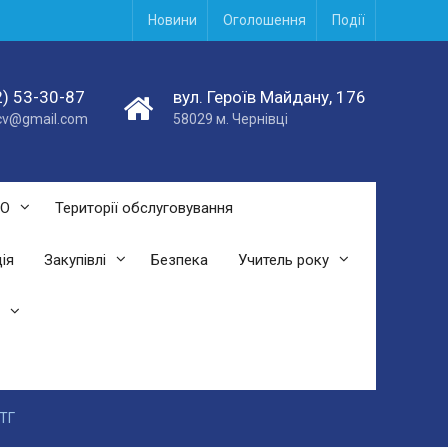
Новини
Оголошення
Події
) 53-30-87
вул. Героїв Майдану, 176
acv@gmail.com
58029 м. Чернівці
СО
Території обслуговування
ія
Закупівлі
Безпека
Учитель року
МТГ