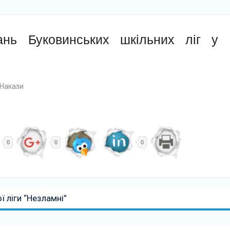
ань Буковинських шкільних ліг у
Накази
0
0
0
 ліги “Незламні”