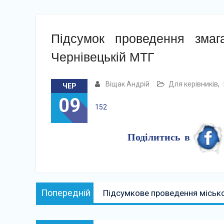
Підсумок проведення змаг
Чернівецькій МТГ
Віщак Андрій
Для керівників
,
ЧЕР
09
152
Поділитись в
Навігація
Попередній:
Попередній
Підсумкове проведення міської
записів