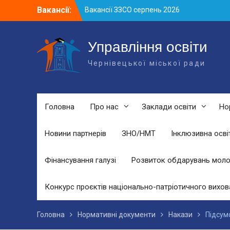
Skip
Вакансії:
Вакансії ЗЗСО серпень 2026
to
Вакансії ЗЗСО червень 2026
content
Вакансії у ЗДО та дошкільних
підрозділах ЗЗСО станом на 01.08.2026
Управління освіти
р.
Чернівецької міської ради
Головна
Про нас
Заклади освіти
Но
Новини партнерів
ЗНО/НМТ
Інклюзивна осві
Фінансування галузі
Розвиток обдарувань моло
Конкурс проєктів національно-патріотичного вихов
Головна
Нормативні документи
Накази
Підсум