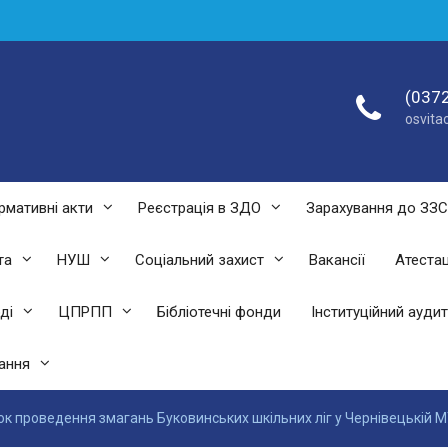
(0372
osvit
рмативні акти
Реєстрація в ЗДО
Зарахування до ЗЗ
та
НУШ
Соціальний захист
Вакансії
Атестац
ді
ЦПРПП
Бібліотечні фонди
Інституційний аудит
ання
ок проведення змагань Буковинських шкільних ліг у Чернівецькій 