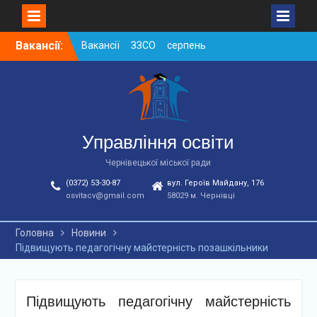
Skip
Вакансії:
Вакансії ЗЗСО серпень
to
2026
content
Вакансії ЗЗСО червень
2026
Вакансії у ЗДО та
дошкільних підрозділах
ЗЗСО станом на
Управління освіти
01.08.2026 р.
Чернівецької міської ради
(0372) 53-30-87
вул. Героїв Майдану, 176
osvitacv@gmail.com
58029 м. Чернівці
Головна
Новини
Підвищують педагогічну майстерність позашкільники
Підвищують педагогічну майстерність