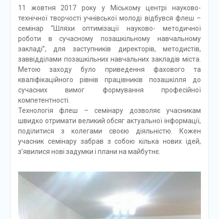
11 жовтня 2017 року у Міському центрі науково-
технічної творчості учнівської молоді відбувся флеш –
семінар “Шляхи оптимізації науково- методичної
роб
оти в сучасному позашкільному навчальному
закладі”, для заступників директорів, методистів,
заввідділами позашкільних навчальних закладів міста.
Метою заходу було приведення фахового та
кваліфікаційного рівнів працівників позашкілля до
сучасних вимог формування професійної
компетентності.
Технологія флеш – семінару дозволяє учасникам
швидко отримати великий обсяг актуальної інформації,
поділитися з колегами своєю діяльністю. Кожен
учасник семінару забрав з собою кілька нових ідей,
з’явилися нові задумки і плани на майбутнє.