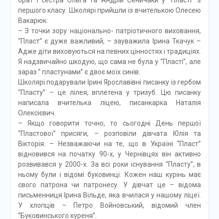
першого класу. Школярі прийшли із вчителькою Олесею
Вакарюк.
– З точки зору національно- патріотичного виховання,
“Пласт” є дуже важливий, – зауважила Ірина Ткачук –
Адже діти виховуються на певних цінностях і традиціях.
Я надзвичайно шкодую, що сама не була у “Пласті”, але
зараз ” пластунами” є двоє моїх синів.
Школярі подарували Ірині Ярославівні писанку із гербом
“Пласту” – це лілея, вплетена у тризуб. Цю писанку
написала вчителька ліцею, писанкарка Наталія
Олексієвич.
– Якщо говорити точно, то сьогодні День першої
“Пластової” присяги, – розповіли дівчата Юлія та
Вікторія. – Незважаючи на те, що в Україні “Пласт”
відновився на початку 90-х, у Чернівцях він активно
розвивався у 2000-х. За всі роки існування “Пласту”, в
ньому були і відомі буковинці. Кожен наш курінь має
свого патрона чи патронесу. У дівчат це – відома
письменниця Ірина Вільде, яка вчилася у нашому ліцеї.
У хлопців – Петро Войновський, відомий член
“Буковинського куреня”.