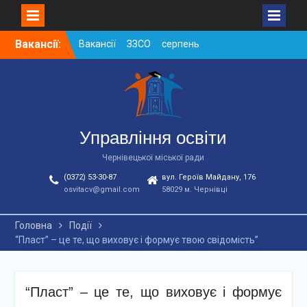
Skip
Вакансії:
Вакансії ЗЗСО серпень
to
2026
content
Вакансії ЗЗСО червень
2026
Вакансії у ЗДО та
дошкільних підрозділах
ЗЗСО станом на
Управління освіти
01.08.2026 р.
Чернівецької міської ради
(0372) 53-30-87
вул. Героїв Майдану, 176
osvitacv@gmail.com
58029 м. Чернівці
Головна
Події
“Пласт” – це те, що виховує і формує твою свідомість”
“Пласт” – це те, що виховує і формує