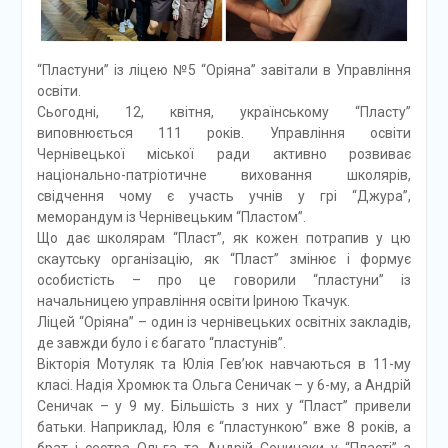
“Пластуни” із ліцею №5 “Оріяна” завітали в Управління
освіти.
Сьогодні, 12, квітня, українському “Пласту”
виповнюється 111 років. Управління освіти
Чернівецької міської ради активно розвиває
національно-патріотичне виховання школярів,
свідчення чому є участь учнів у грі “Джура”,
меморандум із Чернівецьким “Пластом”.
Що дає школярам “Пласт”, як кожен потрапив у цю
скаутську організацію, як “Пласт” змінює і формує
особистість – про це говорили “пластуни” із
начальницею управління освіти Іриною Ткачук.
Ліцей “Оріяна” – один із чернівецьких освітніх закладів,
де завжди було і є багато “пластунів”.
Вікторія Мотуляк та Юлія Гев’юк навчаються в 11-му
класі. Надія Хромюк та Ольга Сеничак – у 6-му, а Андрій
Сеничак – у 9 му. Більшість з них у “Пласт” привели
батьки. Наприклад, Юля є “пластункою” вже 8 років, а
брат і сестра Ольга та Андрій Сеничаки у “Пласті” з