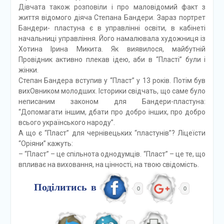
Дівчата також розповіли і про маловідомий факт з
життя відомого діяча Степана Бандери. Зараз портрет
Бандери- пластуна є в управлінні освіти, в кабінеті
начальниці управління. Його намалювала художниця із
Хотина Ірина Микита. Як виявилося, майбутній
Провідник активно плекав ідею, аби в “Пласті” були і
жінки.
Степан Бандера вступив у “Пласт” у 13 років. Потім був
вихОвником молодших. Історики свідчать, що саме було
неписаним законом для Бандери-пластуна:
“Допомагати іншим, дбати про добро інших, про добро
всього українського народу”.
А що є “Пласт” для чернівецьких “пластунів”? Ліцеїсти
“Оріяни” кажуть:
– “Пласт” – це спільнота однодумців. “Пласт” – це те, що
впливає на виховання, на цінності, на твою свідомість.
Поділитись в
0
0