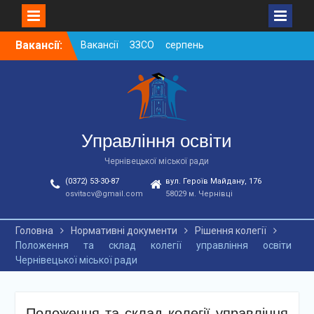
Skip
Вакансії:
Вакансії ЗЗСО серпень
to
2026
content
Вакансії ЗЗСО червень
2026
Вакансії у ЗДО та
дошкільних підрозділах
ЗЗСО станом на
Управління освіти
01.08.2026 р.
Чернівецької міської ради
(0372) 53-30-87
вул. Героїв Майдану, 176
osvitacv@gmail.com
58029 м. Чернівці
Головна
Нормативні документи
Рішення колегії
Положення та склад колегії управління освіти
Чернівецької міської ради
Положення та склад колегії управління