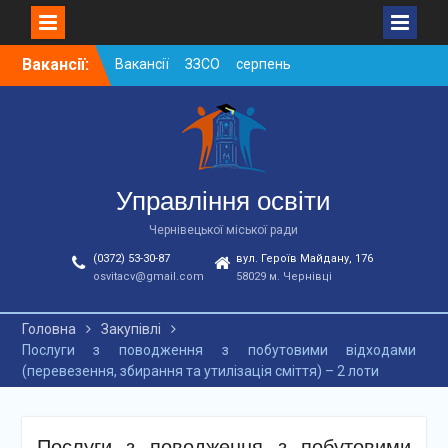
Skip
Вакансії:
Вакансії ЗЗСО серпень
to
2026
content
Вакансії ЗЗСО червень
2026
Вакансії у ЗДО та
дошкільних підрозділах
ЗЗСО станом на
Управління освіти
01.08.2026 р.
Чернівецької міської ради
(0372) 53-30-87
вул. Героїв Майдану, 176
osvitacv@gmail.com
58029 м. Чернівці
Головна
Закупівлі
Послуги з поводження з побутовими відходами
(перевезення, збирання та утилізація сміття) – 2 лоти
Послуги з поводження з побутовими