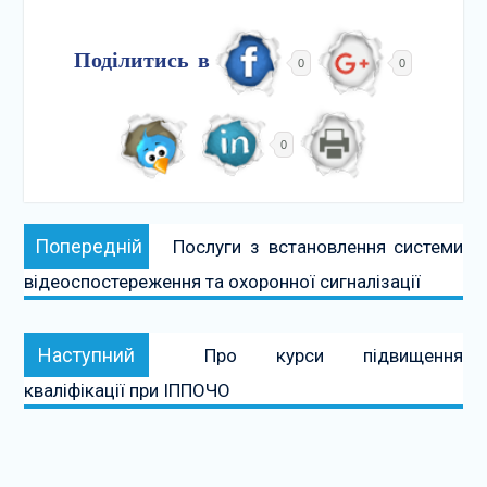
Поділитись в
0
0
0
Навігація
Попередній:
Попередній
Послуги з встановлення системи
записів
відеоспостереження та охоронної сигналізації
Наступний:
Наступний
Про курси підвищення
кваліфікації при ІППОЧО