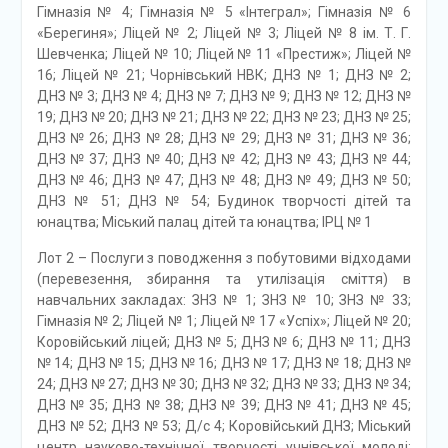
Гімназія № 4; Гімназія № 5 «Інтеграл»; Гімназія № 6
«Берегиня»; Ліцей № 2; Ліцей № 3; Ліцей № 8 ім. Т. Г.
Шевченка; Ліцей № 10; Ліцей № 11 «Престиж»; Ліцей №
16; Ліцей № 21; Чорнівський НВК; ДНЗ № 1; ДНЗ № 2;
ДНЗ № 3; ДНЗ № 4; ДНЗ № 7; ДНЗ № 9; ДНЗ № 12; ДНЗ №
19; ДНЗ № 20; ДНЗ № 21; ДНЗ № 22; ДНЗ № 23; ДНЗ № 25;
ДНЗ № 26; ДНЗ № 28; ДНЗ № 29; ДНЗ № 31; ДНЗ № 36;
ДНЗ № 37; ДНЗ № 40; ДНЗ № 42; ДНЗ № 43; ДНЗ № 44;
ДНЗ № 46; ДНЗ № 47; ДНЗ № 48; ДНЗ № 49; ДНЗ № 50;
ДНЗ № 51; ДНЗ № 54; Будинок творчості дітей та
юнацтва; Міський палац дітей та юнацтва; ІРЦ № 1
Лот 2 – Послуги з поводження з побутовими відходами
(перевезення, збирання та утилізація сміття) в
навчальних закладах: ЗНЗ № 1; ЗНЗ № 10; ЗНЗ № 33;
Гімназія № 2; Ліцей № 1; Ліцей № 17 «Успіх»; Ліцей № 20;
Коровійський ліцей; ДНЗ № 5; ДНЗ № 6; ДНЗ № 11; ДНЗ
№ 14; ДНЗ № 15; ДНЗ № 16; ДНЗ № 17; ДНЗ № 18; ДНЗ №
24; ДНЗ № 27; ДНЗ № 30; ДНЗ № 32; ДНЗ № 33; ДНЗ № 34;
ДНЗ № 35; ДНЗ № 38; ДНЗ № 39; ДНЗ № 41; ДНЗ № 45;
ДНЗ № 52; ДНЗ № 53; Д/с 4; Коровійський ДНЗ; Міський
центр науково-технічної творчості учнівської молоді;