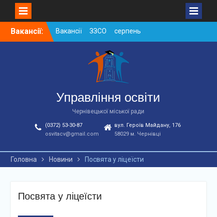
Вакансії ЗЗСО серпень
Skip
Вакансії:
2026
to
Вакансії ЗЗСО червень
content
2026
Вакансії у ЗДО та
дошкільних підрозділах
ЗЗСО станом на
Управління освіти
01.08.2026 р.
Чернівецької міської ради
(0372) 53-30-87
вул. Героїв Майдану, 176
osvitacv@gmail.com
58029 м. Чернівці
Головна
Новини
Посвята у ліцеїсти
Посвята у ліцеїсти